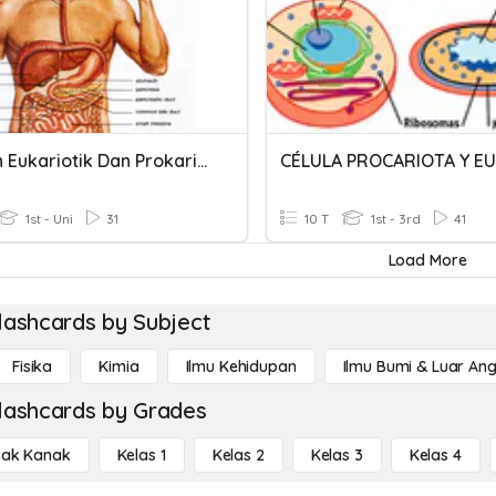
Bioman Eukariotik Dan Prokariotik
1st - Uni
31
10 T
1st - 3rd
41
Load More
lashcards by Subject
Fisika
Kimia
Ilmu Kehidupan
Ilmu Bumi & Luar An
lashcards by Grades
ak Kanak
Kelas 1
Kelas 2
Kelas 3
Kelas 4