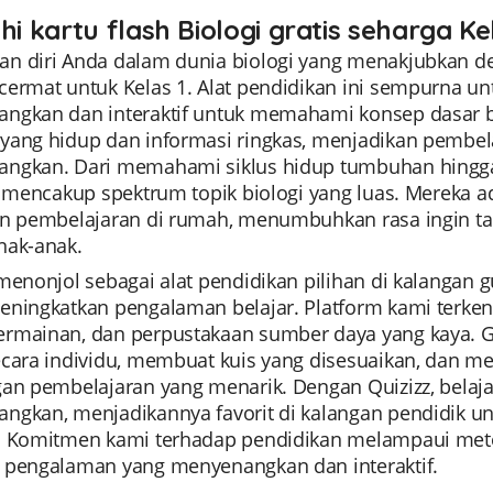
hi kartu flash Biologi gratis seharga Ke
n diri Anda dalam dunia biologi yang menakjubkan den
cermat untuk Kelas 1. Alat pendidikan ini sempurna u
ngkan dan interaktif untuk memahami konsep dasar bio
yang hidup dan informasi ringkas, menjadikan pembe
ngkan. Dari memahami siklus hidup tumbuhan hingga 
ni mencakup spektrum topik biologi yang luas. Mereka 
an pembelajaran di rumah, menumbuhkan rasa ingin ta
nak-anak.
menonjol sebagai alat pendidikan pilihan di kalangan 
eningkatkan pengalaman belajar. Platform kami terken
rmainan, dan perpustakaan sumber daya yang kaya.
cara individu, membuat kuis yang disesuaikan, dan mem
gan pembelajaran yang menarik. Dengan Quizizz, belaj
gkan, menjadikannya favorit di kalangan pendidik untu
. Komitmen kami terhadap pendidikan melampaui met
 pengalaman yang menyenangkan dan interaktif.