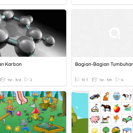
an Karbon
1st - 3rd
2
10 T
1st - 5th
6