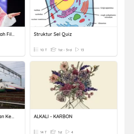
Jumlah Ismiyah Dan Jumlah Filiyah
Struktur Sel Quiz
10 T
1st - 3rd
13
Kosakata Transportasi Dan Keterangan Waktu
ALKALI - KARBON
14 T
1st
4