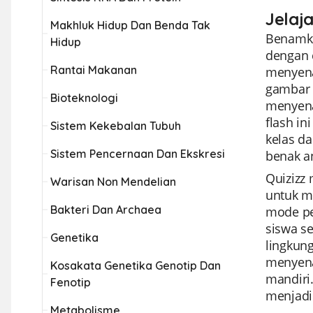
Jelaja
Makhluk Hidup Dan Benda Tak
Benamka
Hidup
dengan 
Rantai Makanan
menyena
gambar 
Bioteknologi
menyena
flash i
Sistem Kekebalan Tubuh
kelas d
Sistem Pencernaan Dan Ekskresi
benak a
Quizizz 
Warisan Non Mendelian
untuk m
Bakteri Dan Archaea
mode pe
siswa se
Genetika
lingkun
menyenan
Kosakata Genetika Genotip Dan
mandiri
Fenotip
menjadi
Metabolisme