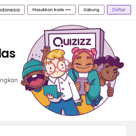
ndonesia
Masukkan kode •••
Gabung
Daftar
las
nangkan