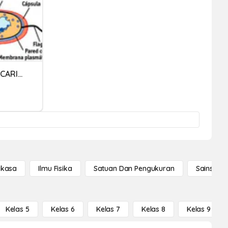
CÉLULA PROCARIOTA Y EUCARIOTA
gkasa
Ilmu Fisika
Satuan Dan Pengukuran
Sains Se
Kelas 5
Kelas 6
Kelas 7
Kelas 8
Kelas 9