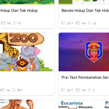
Hidup Dan Tak Hidup
Benda Hidup Dan Tak Hid
1st
13
20 T
1st
22
1st
857
20 T
1st
2