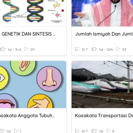
MATERI GENETIK DAN SINTESIS PROTEIN
1st - 3rd
211
15 T
1st - 12th
39
Quiz Kosakata Anggota Tubuh Dan Panca Indra
1st
1
16 T
1st
8