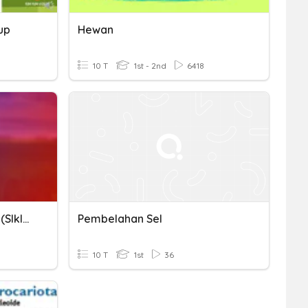
up
Hewan
10 T
1st - 2nd
6418
Pre-Test Pembelahan Sel (SIklus 2)
Pembelahan Sel
10 T
1st
36