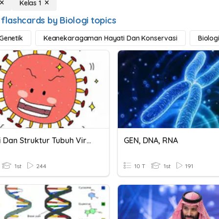
Kelas 1
flashcards by Biologi topics
 Genetik
Keanekaragaman Hayati Dan Konservasi
Biolog
Ciri-Ciri Dan Struktur Tubuh Virus
GEN, DNA, RNA
1st
244
10 T
1st
191