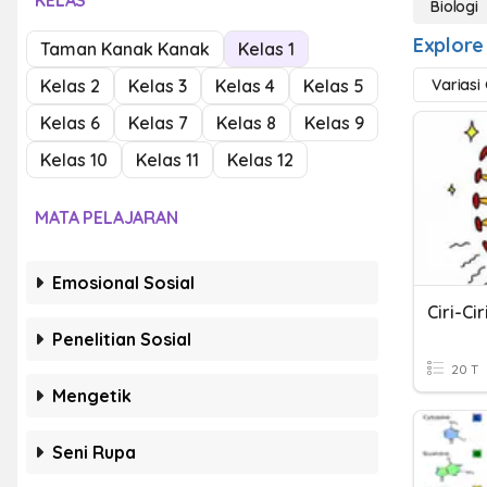
KELAS
Biologi
Explore 
Taman Kanak Kanak
Kelas 1
Kelas 2
Kelas 3
Kelas 4
Kelas 5
Variasi
Kelas 6
Kelas 7
Kelas 8
Kelas 9
Kelas 10
Kelas 11
Kelas 12
MATA PELAJARAN
Emosional Sosial
Penelitian Sosial
20 T
Mengetik
Seni Rupa