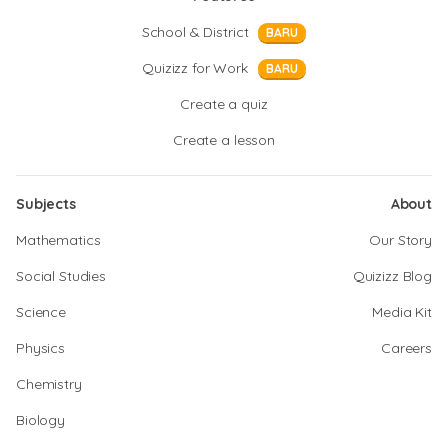
School & District
BARU
Quizizz for Work
BARU
Create a quiz
Create a lesson
Subjects
About
Mathematics
Our Story
Social Studies
Quizizz Blog
Science
Media Kit
Physics
Careers
Chemistry
Biology