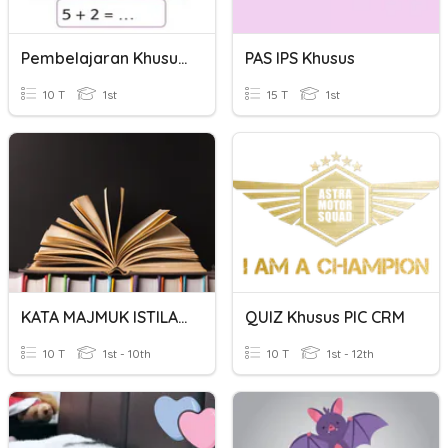
Pembelajaran Khusus 8
PAS IPS Khusus
10 T
1st
15 T
1st
KATA MAJMUK ISTILAH KHUSUS
QUIZ Khusus PIC CRM
10 T
1st - 10th
10 T
1st - 12th