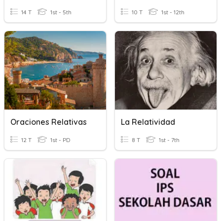
14 T
1st - 5th
10 T
1st - 12th
Oraciones Relativas
La Relatividad
12 T
1st - PD
8 T
1st - 7th