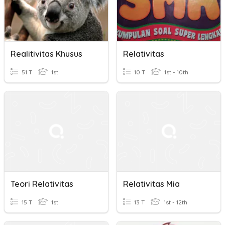
Realitivitas Khusus
Relativitas
51 T
1st
10 T
1st - 10th
Teori Relativitas
Relativitas Mia
15 T
1st
13 T
1st - 12th