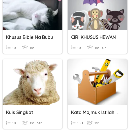
Khusus Bibie Na Bubu
CIRI KHUSUS HEWAN
10 T
1st
10 T
1st - Uni
Kuis Singkat
Kata Majmuk Istilah Khusus
10 T
1st - 5th
15 T
1st