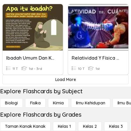
Ibadah Umum Dan Khusus
Relatividad Y Física Cuántica
11 T
1st - 3rd
10 T
1st
Load More
Explore Flashcards by Subject
Biologi
Fisika
Kimia
Ilmu Kehidupan
Ilmu B
Explore Flashcards by Grades
Taman Kanak Kanak
Kelas 1
Kelas 2
Kelas 3