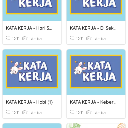
KATA KERJA - Hari Sukan
KATA KERJA - Di Sekolah
10 T
1st - 6th
10 T
1st - 6th
KATA KERJA - Hobi (1)
KATA KERJA - Kebersihan Diri
10 T
1st - 6th
10 T
1st - 6th