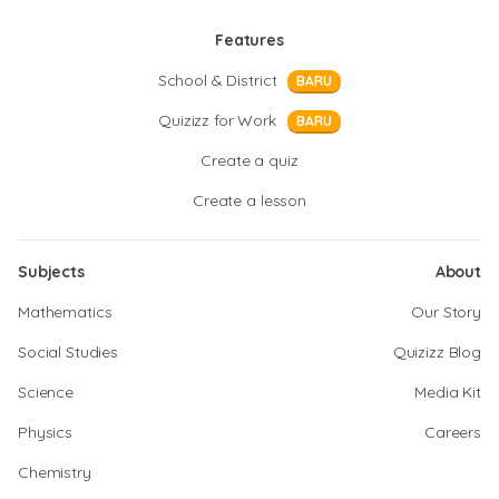
Features
School & District
BARU
Quizizz for Work
BARU
Create a quiz
Create a lesson
Subjects
About
Mathematics
Our Story
Social Studies
Quizizz Blog
Science
Media Kit
Physics
Careers
Chemistry