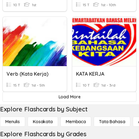
10 T
1st
15 T
1st - 10th
Verb (kata Kerja)
KATA KERJA
15 T
1st - 5th
10 T
1st - 3rd
Load More
Explore Flashcards by Subject
Menulis
Kosakata
Membaca
Tata Bahasa
Explore Flashcards by Grades