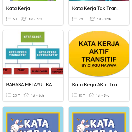
Kata Kerja
Kata Kerja Tak Transitif
6 T
1st - 3rd
20 T
1st - 12th
BAHASA MELAYU : KATA KERJA
Kata Kerja AKtif Transitif
20 T
1st - 6th
10 T
1st - 3rd