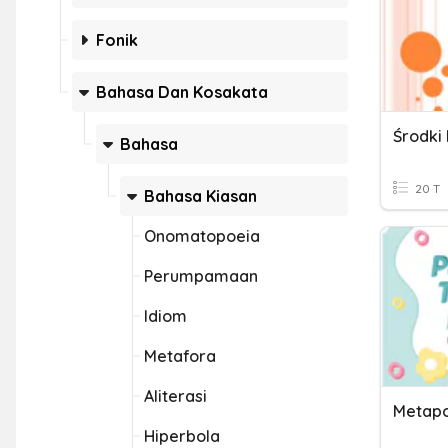
Fonik
Bahasa Dan Kosakata
Środki
Bahasa
20 T
Bahasa Kiasan
Onomatopoeia
Perumpamaan
Idiom
Metafora
Aliterasi
Metap
Hiperbola