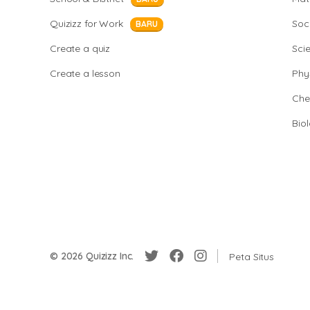
Quizizz for Work
Soci
BARU
Create a quiz
Sci
Create a lesson
Phy
Che
Bio
© 2026 Quizizz Inc.
Peta Situs