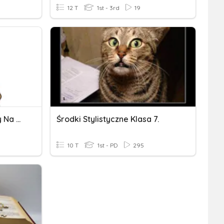
12 T
1st - 3rd
19
MTB Pagtukoy Sa Tayutay Na Metapora
Środki Stylistyczne Klasa 7.
10 T
1st - PD
295