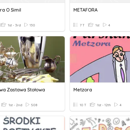
ra O Simil
METAFORA
1st - 3rd
130
7 T
1st
4
wa Zastawa Stołowa
Metzora
1st - 2nd
508
10 T
1st - 12th
4