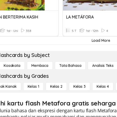
N BERTERIMA KASIH
LA METÁFORA
1st - Uni
358
5 T
1st - 12th
4
Load More
lashcards by Subject
Kosakata
Membaca
Tata Bahasa
Analisis Teks
lashcards by Grades
ak Kanak
Kelas 1
Kelas 2
Kelas 3
Kelas 4
ahi kartu flash Metafora gratis seharga 
unia bahasa dan ekspresi dengan kartu flash Metafora 
embantu pelajar muda memahami dan menggunakan m