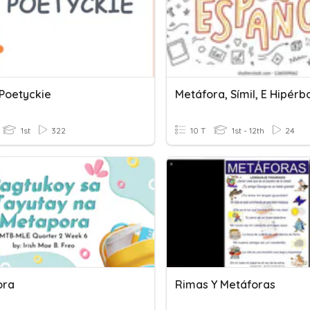
 Poetyckie
Metáfora, Símil, E Hipérb
1st
322
10 T
1st - 12th
24
ora
Rimas Y Metáforas