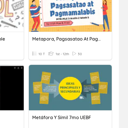
ole
Metapora, Pagsasatao At Pagmamalabis
10 T
1st - 12th
30
Metáfora Y Símil 7mo UEBF