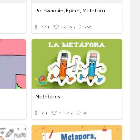
Porównanie, Epitet, Metafora
23 T
1st - 6th
262
Metáforas
6 T
1st - 3rd
30