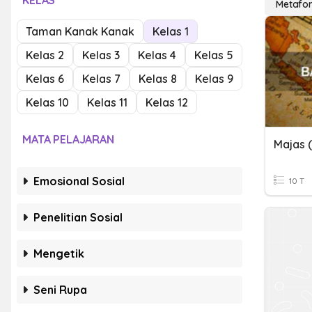
KELAS
Metafo
Taman Kanak Kanak
Kelas 1
Kelas 2
Kelas 3
Kelas 4
Kelas 5
Kelas 6
Kelas 7
Kelas 8
Kelas 9
Kelas 10
Kelas 11
Kelas 12
MATA PELAJARAN
Emosional Sosial
10 T
Penelitian Sosial
Mengetik
Seni Rupa