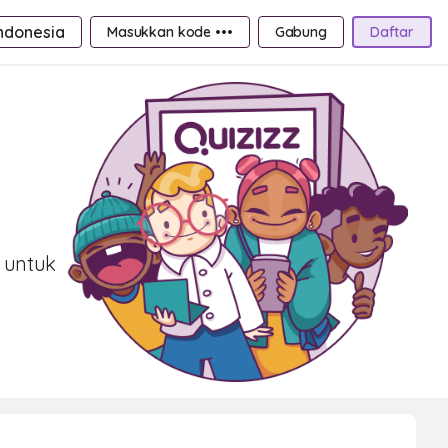
ndonesia
Masukkan kode •••
Gabung
Daftar
 untuk