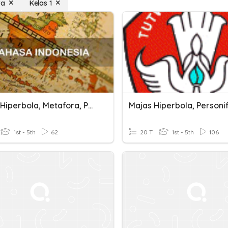
ra
Kelas 1
Majas (Hiperbola, Metafora, Personifikasi)
1st - 5th
62
20 T
1st - 5th
106