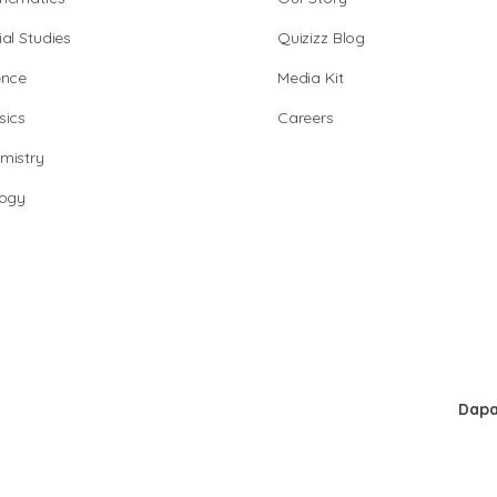
al Studies
Quizizz Blog
ence
Media Kit
sics
Careers
mistry
logy
Dapa