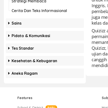
Strategi Membaca
Inggris.
Cerita Dan Teks Informasional
pembela
juga mer
kelas da
Sains
Quizizz
Pidato & Komunikasi
permain
memanta
Quizizz
Tes Standar
ujian d
canggih
Kesehatan & Kebugaran
mendidik
Aneka Ragam
Features
Sub
School & District
Mat
BARU