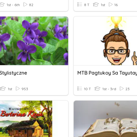
1st - 6th
82
8 T
1st
16
Stylistyczne
1st
953
10 T
1st - 3rd
23