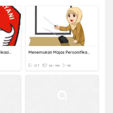
Majas Hiperbola, Personifikasi, Metafora
Menemukan Majas Personifikasi,hiperbola,metafora Pada Puisi
21 T
1st - 5th
65