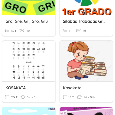
Gra, Gre, Gri, Gro, Gru
Sílabas Trabadas Gra-Gre-Gri-Gro-Gru
13 T
1st
5 T
1st
KOSAKATA
Kosakata
20 T
1st - 5th
15 T
1st - 5th