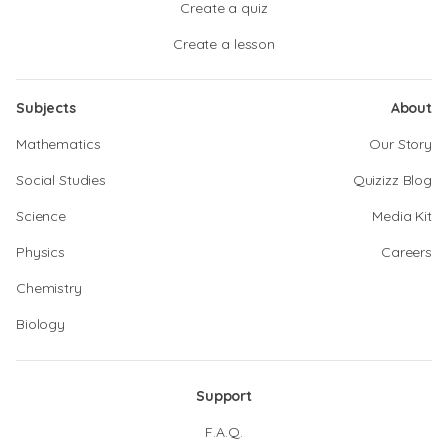
Create a quiz
Create a lesson
Subjects
About
Mathematics
Our Story
Social Studies
Quizizz Blog
Science
Media Kit
Physics
Careers
Chemistry
Biology
Support
F.A.Q.