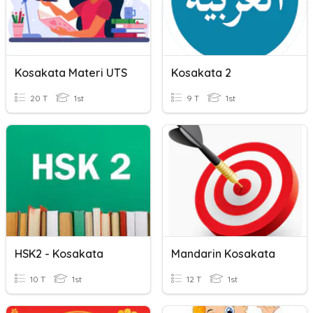
Kosakata Materi UTS
Kosakata 2
20 T
1st
9 T
1st
HSK2 - Kosakata
Mandarin Kosakata
10 T
1st
12 T
1st