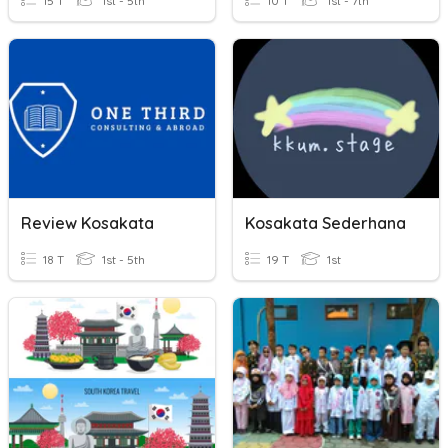
15 T
1st - 5th
10 T
1st - 7th
Review Kosakata
Kosakata Sederhana
18 T
1st - 5th
19 T
1st