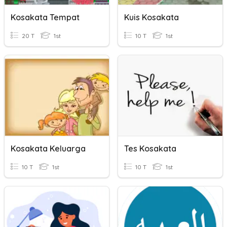
Kosakata Tempat
Kuis Kosakata
20 T
1st
10 T
1st
Kosakata Keluarga
Tes Kosakata
10 T
1st
10 T
1st