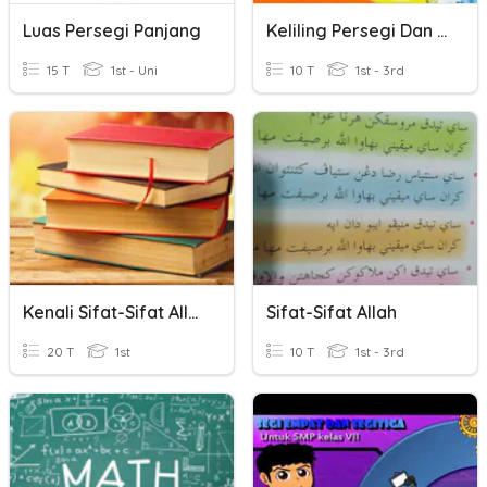
Luas Persegi Panjang
Keliling Persegi Dan P.panjang Itu Mudah
15 T
1st - Uni
10 T
1st - 3rd
Kenali Sifat-Sifat Allah
Sifat-Sifat Allah
20 T
1st
10 T
1st - 3rd