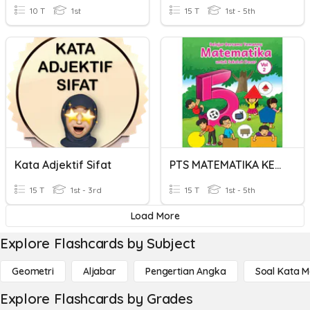
10 T
1st
15 T
1st - 5th
Kata Adjektif Sifat
PTS MATEMATIKA KELAS 5 SDN 100 NANGKAE
15 T
1st - 3rd
15 T
1st - 5th
Load More
Explore Flashcards by Subject
Geometri
Aljabar
Pengertian Angka
Soal Kata 
Explore Flashcards by Grades