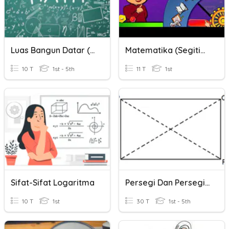
Luas Bangun Datar (persegi, Persegi Panjang, Segitiga)
Matematika (Segitiga Dan Segiempat)
10 T
1st - 5th
11 T
1st
Sifat-Sifat Logaritma
Persegi Dan Persegi Panjang
10 T
1st
30 T
1st - 5th