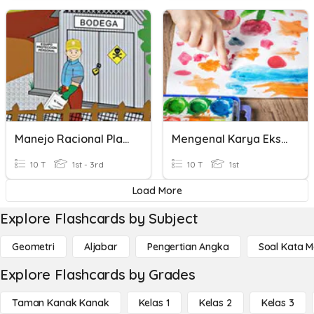
Manejo Racional Plaguicidas
Mengenal Karya Ekspresi Dua Dimensi Dan Tiga Dimensi
10 T
1st - 3rd
10 T
1st
Load More
Explore Flashcards by Subject
Geometri
Aljabar
Pengertian Angka
Soal Kata 
Explore Flashcards by Grades
Taman Kanak Kanak
Kelas 1
Kelas 2
Kelas 3