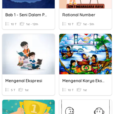
Bab 1 - Seni Dalam Pendidikan
Rational Number
10 T
1st - 12th
10 T
1st - 5th
Mengenal Ekspresi
Mengenal Karya Ekspresi Dua Dan Tiga Dimensi
5 T
1st
10 T
1st