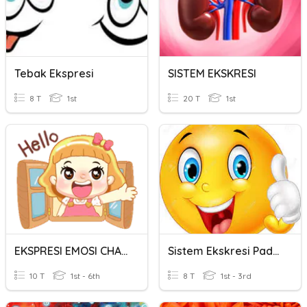
Tebak Ekspresi
SISTEM EKSKRESI
8 T
1st
20 T
1st
EKSPRESI EMOSI CHALLENGE
Sistem Ekskresi Pada Manusia
10 T
1st - 6th
8 T
1st - 3rd