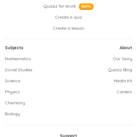
Quizizz for Work
BARU
Create a quiz
Create a lesson
Subjects
About
Mathematics
Our Story
Social Studies
Quizizz Blog
Science
Media Kit
Physics
Careers
Chemistry
Biology
Support