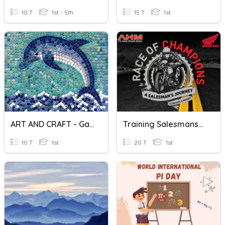
10 T
1st - 5th
15 T
1st
ART AND CRAFT - Gambar Ekspresi
Training Salesmanship One
10 T
1st
20 T
1st