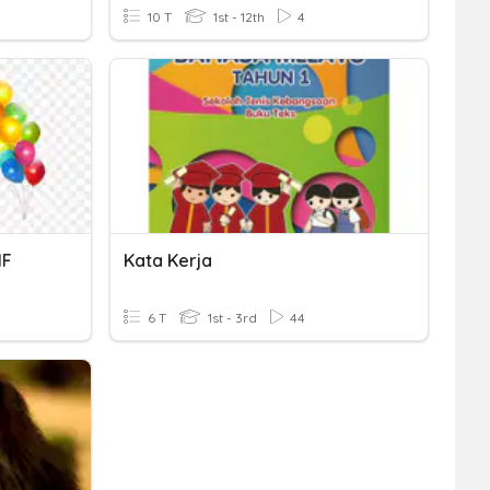
10 T
1st - 12th
4
IF
Kata Kerja
6 T
1st - 3rd
44