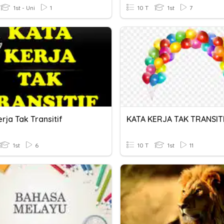
1st - Uni
1
10 T
1st
7
rja Tak Transitif
KATA KERJA TAK TRANSIT
1st
6
10 T
1st
11