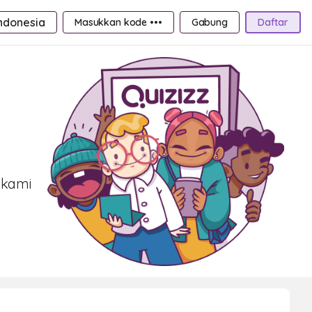
ndonesia
Masukkan kode •••
Gabung
Daftar
f kami