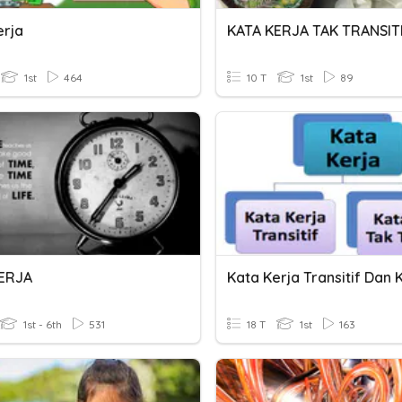
erja
KATA KERJA TAK TRANSIT
1st
464
10 T
1st
89
ERJA
1st - 6th
531
18 T
1st
163