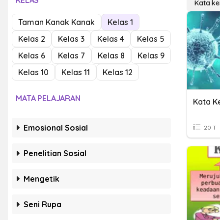
KELAS
Kata ke
Taman Kanak Kanak
Kelas 1
Kelas 2
Kelas 3
Kelas 4
Kelas 5
Kelas 6
Kelas 7
Kelas 8
Kelas 9
Kelas 10
Kelas 11
Kelas 12
MATA PELAJARAN
Kata Ke
Emosional Sosial
20 T
Penelitian Sosial
Mengetik
Seni Rupa