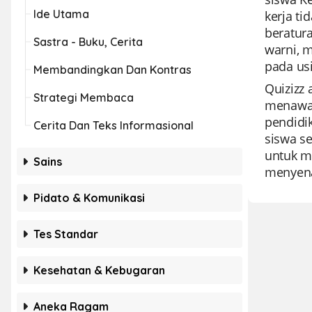
Ide Utama
kerja ti
beratur
Sastra - Buku, Cerita
warni, 
pada usi
Membandingkan Dan Kontras
Quizizz
Strategi Membaca
menawar
pendidi
Cerita Dan Teks Informasional
siswa s
untuk me
Sains
menyena
Pidato & Komunikasi
Tes Standar
Kesehatan & Kebugaran
Aneka Ragam