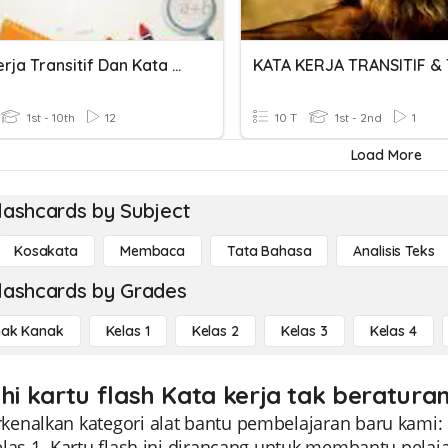
Kata Kerja Transitif Dan Kata Kerja Tak Transitif
1st - 10th
12
10 T
1st - 2nd
1
Load More
lashcards by Subject
Kosakata
Membaca
Tata Bahasa
Analisis Teks
lashcards by Grades
ak Kanak
Kelas 1
Kelas 2
Kelas 3
Kelas 4
ahi kartu flash Kata kerja tak beraturan
enalkan kategori alat bantu pembelajaran baru kami: K
elas 1. Kartu flash ini dirancang untuk membantu pe