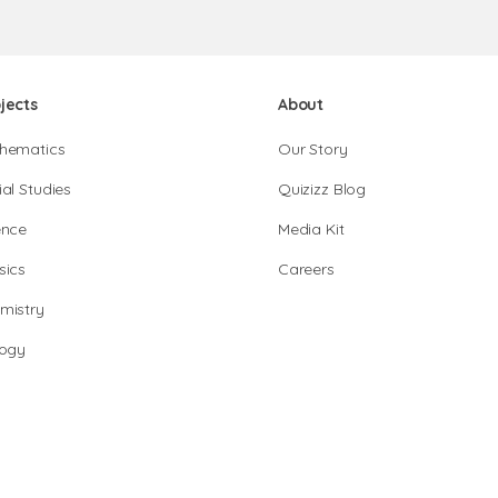
jects
About
hematics
Our Story
al Studies
Quizizz Blog
ence
Media Kit
sics
Careers
mistry
logy