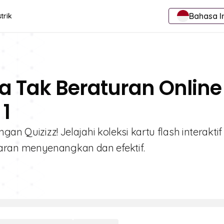
Bahasa I
trik
ja Tak Beraturan Online
 1
an Quizizz! Jelajahi koleksi kartu flash interakti
aran menyenangkan dan efektif.