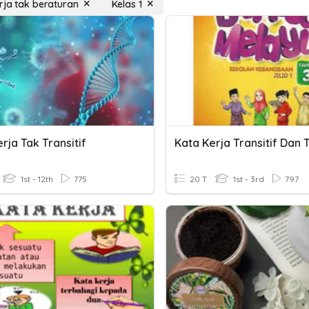
rja tak beraturan
Kelas 1
rja Tak Transitif
1st - 12th
775
20 T
1st - 3rd
797