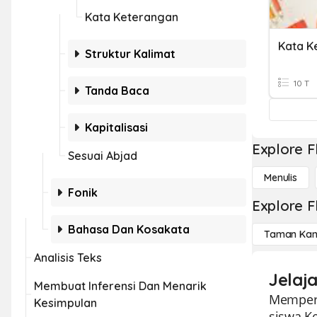
Kata Keterangan
Struktur Kalimat
10 T
Tanda Baca
Kapitalisasi
Explore F
Sesuai Abjad
Menulis
Fonik
Explore F
Bahasa Dan Kosakata
Taman Kan
Analisis Teks
Jelaj
Membuat Inferensi Dan Menarik
Memperk
Kesimpulan
siswa K