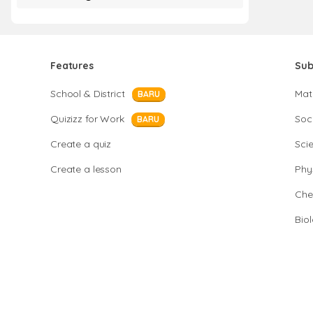
Features
Sub
School & District
Mat
BARU
Quizizz for Work
Soci
BARU
Create a quiz
Sci
Create a lesson
Phy
Che
Bio