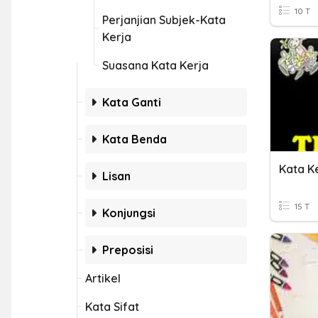
10 T
Perjanjian Subjek-Kata
Kerja
Suasana Kata Kerja
Kata Ganti
Kata Benda
Kata Ke
Lisan
15 T
Konjungsi
Preposisi
Artikel
Kata Sifat