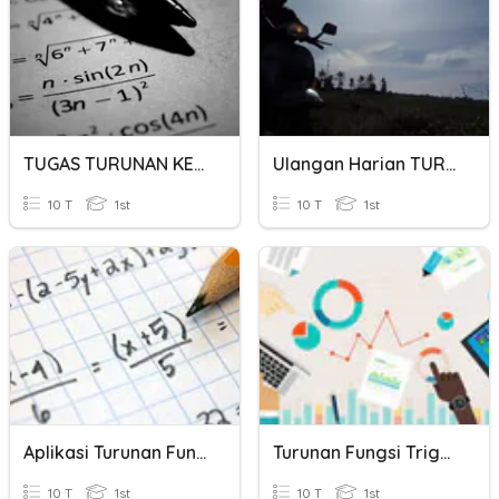
TUGAS TURUNAN KEDUA FUNGSI TRIGONOMETRI
Ulangan Harian TURUNAN FUNGSI TRIGONOMETRI
10 T
1st
10 T
1st
Aplikasi Turunan Fungsi Trigonometri
Turunan Fungsi Trigonometri 1
10 T
1st
10 T
1st