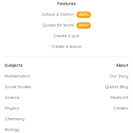
Features
School & District
BARU
Quizizz for Work
BARU
Create a quiz
Create a lesson
Subjects
About
Mathematics
Our Story
Social Studies
Quizizz Blog
Science
Media Kit
Physics
Careers
Chemistry
Biology