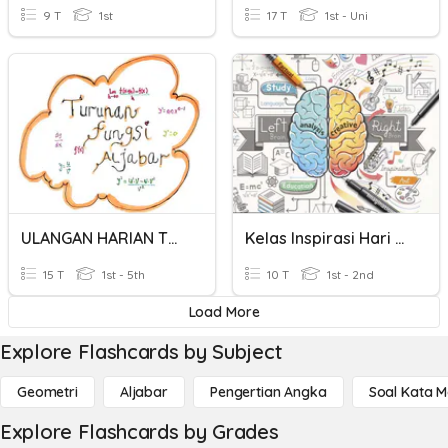
9 T
1st
17 T
1st - Uni
ULANGAN HARIAN TURUNAN FUNGSI ALJABAR
Kelas Inspirasi Hari Kedua
15 T
1st - 5th
10 T
1st - 2nd
Load More
Explore Flashcards by Subject
Geometri
Aljabar
Pengertian Angka
Soal Kata 
Explore Flashcards by Grades