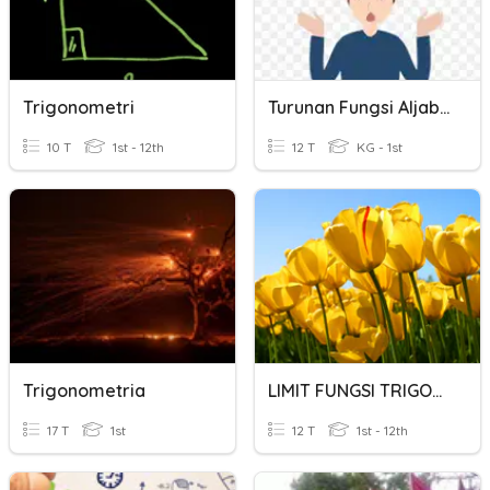
Trigonometri
Turunan Fungsi Aljabar 1
10 T
1st - 12th
12 T
KG - 1st
Trigonometria
LIMIT FUNGSI TRIGONOMETRI (SUSULAN)
17 T
1st
12 T
1st - 12th