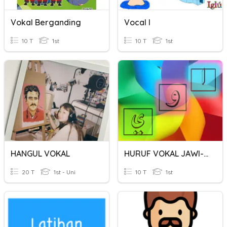
Vokal Berganding
Vocal I
10 T
1st
10 T
1st
HANGUL VOKAL
HURUF VOKAL JAWI-TAHUN1
20 T
1st - Uni
10 T
1st