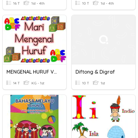
16 T
1st - 4th
10 T
1st - 4th
MENGENAL HURUF VOKAL
Diftong & Digraf
14 T
KG - 1st
10 T
1st