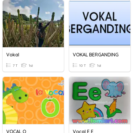
Vokal
VOKAL BERGANDING
7 T
1st
10 T
1st
VOCAL O
Vocal E E