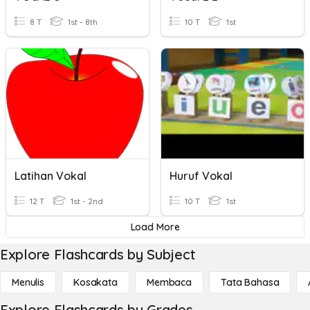
8 T
1st - 8th
10 T
1st
Latihan Vokal
Huruf Vokal
12 T
1st - 2nd
10 T
1st
Load More
Explore Flashcards by Subject
Menulis
Kosakata
Membaca
Tata Bahasa
Explore Flashcards by Grades