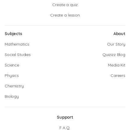
Create a quiz
Create a lesson
Subjects
About
Mathematics
Our Story
Social Studies
Quizizz Blog
Science
Media Kit
Physics
Careers
Chemistry
Biology
Support
F.A.Q.