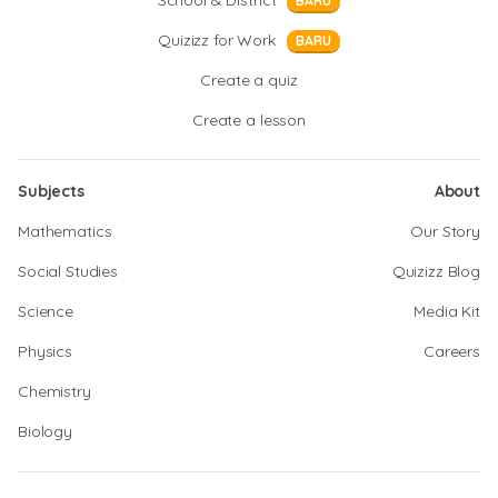
School & District
BARU
Quizizz for Work
BARU
Create a quiz
Create a lesson
Subjects
About
Mathematics
Our Story
Social Studies
Quizizz Blog
Science
Media Kit
Physics
Careers
Chemistry
Biology