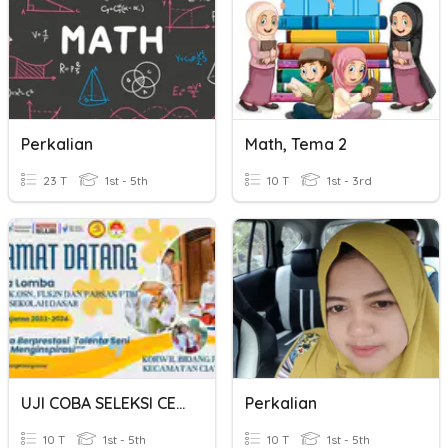
Perkalian
Math, Tema 2
23 T
1st - 5th
10 T
1st - 3rd
UJI COBA SELEKSI CERDAS CERMAT TINGKAT SEKOLAH DASAR KEC.CIAWIGE
Perkalian
10 T
1st - 5th
10 T
1st - 5th