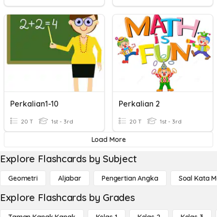
Perkalian1-10
Perkalian 2
20 T
1st - 3rd
20 T
1st - 3rd
Load More
Explore Flashcards by Subject
Geometri
Aljabar
Pengertian Angka
Soal Kata 
Explore Flashcards by Grades