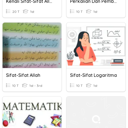
Kenali Sifat-Sifat Allah
Perkalian Dan Pembagian Bilangan Bulat
20 T
1st
10 T
1st
Sifat-Sifat Allah
Sifat-Sifat Logaritma
10 T
1st - 3rd
10 T
1st