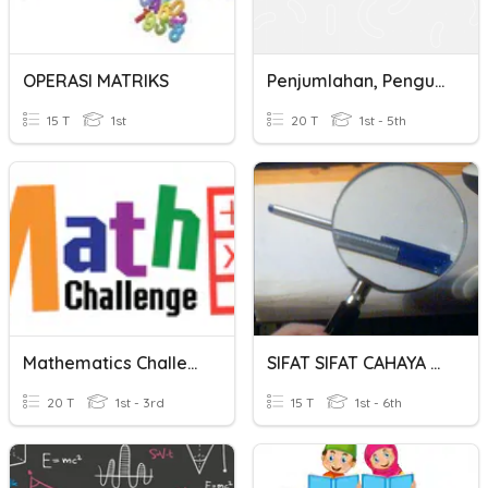
OPERASI MATRIKS
Penjumlahan, Pengurangan,perkalian
15 T
1st
20 T
1st - 5th
Mathematics Challenge
SIFAT SIFAT CAHAYA SAINS TAHUN 4
20 T
1st - 3rd
15 T
1st - 6th