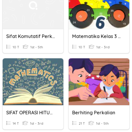
Sifat Komutatif Perkalian
Matematika Kelas 3 Sifat Komutatif
10 T
1st - 5th
10 T
1st - 3rd
SIFAT OPERASI HITUNG
Berhiting Perkalian
14 T
1st - 3rd
21 T
1st - 5th