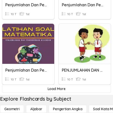
Penjumlahan Dan Pengurangan
Penjumlahan Dan Pengurangan
10 T
1st
10 T
1st
Penjumlahan Dan Pengurangan
PENJUMLAHAN DAN PENGURANGAN
10 T
1st
10 T
1st
Load More
Explore Flashcards by Subject
Geometri
Aljabar
Pengertian Angka
Soal Kata 