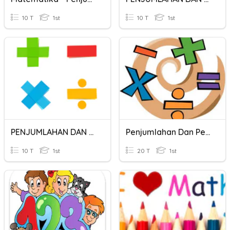
10 T
1st
10 T
1st
PENJUMLAHAN DAN PENGURANGAN
Penjumlahan Dan Pengurangan
10 T
1st
20 T
1st