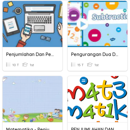
Penjumlahan Dan Pengurangan
Pengurangan Dua Dan Tiga Bilangan
10 T
1st
15 T
1st
Matematika - Penjumlahan Dan Pengurangan
PENJUMLAHAN DAN PENGURANGAN SOAL CERITA