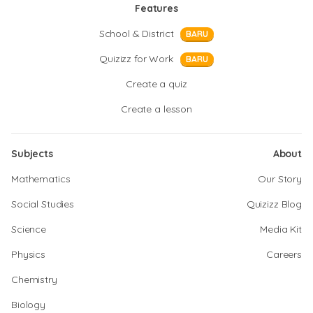
Features
School & District
BARU
Quizizz for Work
BARU
Create a quiz
Create a lesson
Subjects
About
Mathematics
Our Story
Social Studies
Quizizz Blog
Science
Media Kit
Physics
Careers
Chemistry
Biology