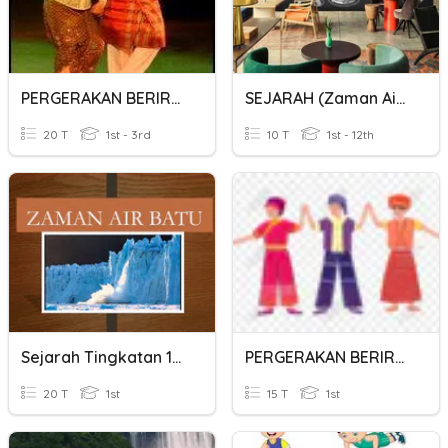
PERGERAKAN BERIRAMA
SEJARAH (zaman Air Batu)
20 T
1st - 3rd
10 T
1st - 12th
Sejarah Tingkatan 1-Zaman Air Batu
PERGERAKAN BERIRAMA TINGKATAN 1
20 T
1st
15 T
1st