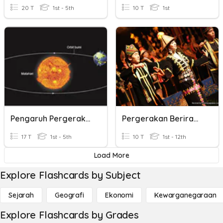
20 T
1st - 5th
10 T
1st
Pengaruh Pergerakan Bumi Terhadap Cuaca Dan Iklim
Pergerakan Berirama
17 T
1st - 5th
10 T
1st - 12th
Load More
Explore Flashcards by Subject
Sejarah
Geografi
Ekonomi
Kewarganegaraan
Explore Flashcards by Grades