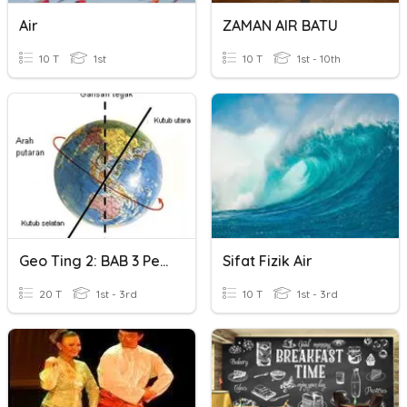
Air
ZAMAN AIR BATU
10 T
1st
10 T
1st - 10th
Geo Ting 2: BAB 3 Pengaruh Pergerakan Bumi
Sifat Fizik Air
20 T
1st - 3rd
10 T
1st - 3rd