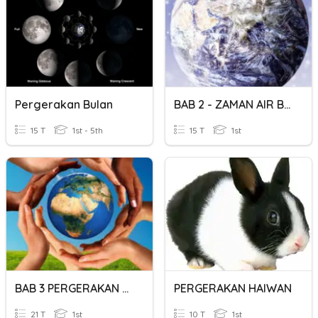
Pergerakan Bulan
BAB 2 - ZAMAN AIR BATU
15 T
1st - 5th
15 T
1st
BAB 3 PERGERAKAN BUMI
PERGERAKAN HAIWAN
21 T
1st
10 T
1st