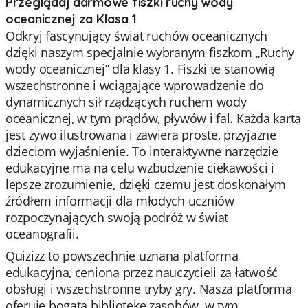
Przeglądaj darmowe fiszki ruchy wody
oceanicznej za Klasa 1
Odkryj fascynujący świat ruchów oceanicznych
dzięki naszym specjalnie wybranym fiszkom „Ruchy
wody oceanicznej” dla klasy 1. Fiszki te stanowią
wszechstronne i wciągające wprowadzenie do
dynamicznych sił rządzących ruchem wody
oceanicznej, w tym prądów, pływów i fal. Każda karta
jest żywo ilustrowana i zawiera proste, przyjazne
dzieciom wyjaśnienie. To interaktywne narzędzie
edukacyjne ma na celu wzbudzenie ciekawości i
lepsze zrozumienie, dzięki czemu jest doskonałym
źródłem informacji dla młodych uczniów
rozpoczynających swoją podróż w świat
oceanografii.
Quizizz to powszechnie uznana platforma
edukacyjna, ceniona przez nauczycieli za łatwość
obsługi i wszechstronne tryby gry. Nasza platforma
oferuje bogatą bibliotekę zasobów, w tym