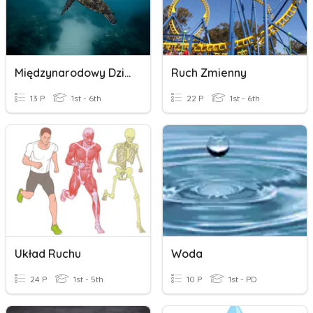
Międzynarodowy Dzień Wody
Ruch Zmienny
13 P
1st - 6th
22 P
1st - 6th
Układ Ruchu
Woda
24 P
1st - 5th
10 P
1st - PD