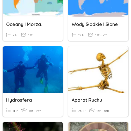
Oceany I Morza.
Wody Słodkie I Słone
7 P
1st
12 P
1st - 7th
Hydrosfera
Aparat Ruchu
11 P
1st - 6th
20 P
1st - 8th