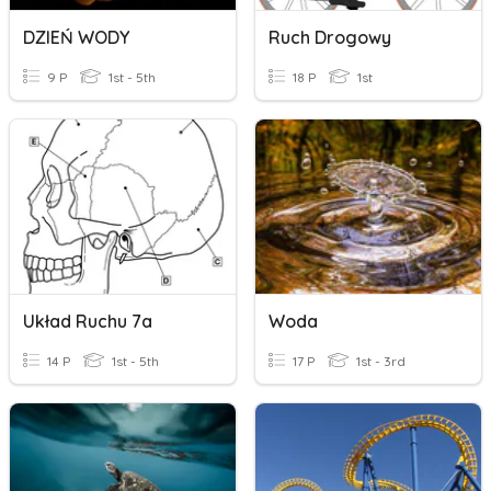
DZIEŃ WODY
Ruch Drogowy
9 P
1st - 5th
18 P
1st
Układ Ruchu 7a
Woda
14 P
1st - 5th
17 P
1st - 3rd