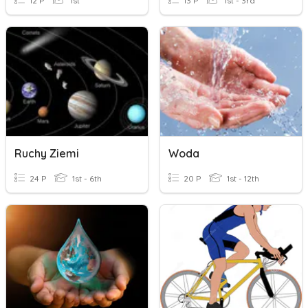
12 P
1st
13 P
1st - 3rd
Ruchy Ziemi
Woda
24 P
1st - 6th
20 P
1st - 12th