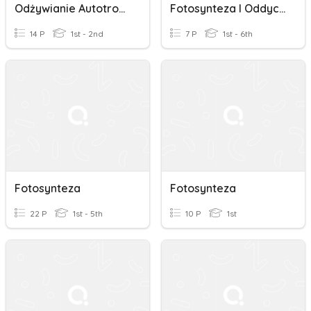
Odżywianie Autotroficzne - Fotosynteza I Chemosynteza
Fotosynteza I Oddychanie
14 P
1st - 2nd
7 P
1st - 6th
Fotosynteza
Fotosynteza
22 P
1st - 5th
10 P
1st