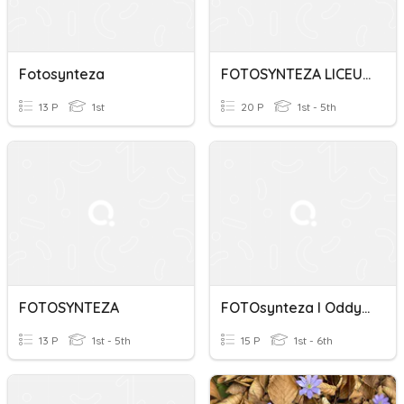
Fotosynteza
FOTOSYNTEZA LICEUM
13 P
1st
20 P
1st - 5th
FOTOSYNTEZA
FOTOsynteza I Oddychanie
13 P
1st - 5th
15 P
1st - 6th