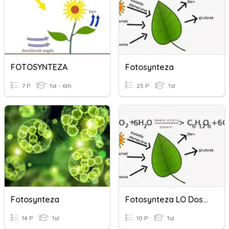
FOTOSYNTEZA
Fotosynteza
7 P
1st - 6th
25 P
1st
Fotosynteza
Fotosynteza LO Dostosowanie (czas)
14 P
1st
10 P
1st