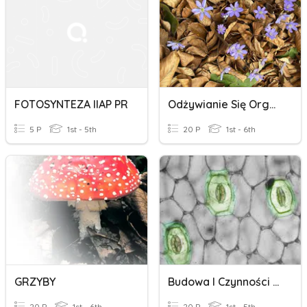
FOTOSYNTEZA IIAP PR
Odżywianie Się Organizmów
5 P
1st - 5th
20 P
1st - 6th
GRZYBY
Budowa I Czynności Życiowe Organizmów Kl.5
20 P
1st - 6th
20 P
1st - 5th