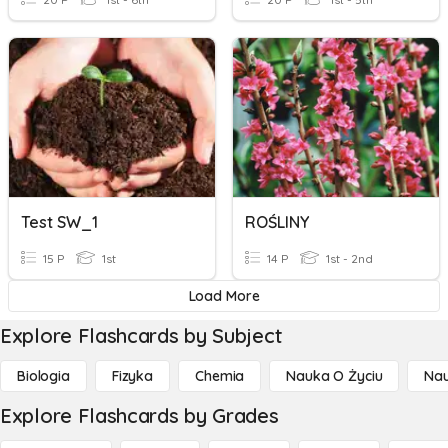
Test SW_1
ROŚLINY
15 P
1st
14 P
1st - 2nd
Load More
Explore Flashcards by Subject
Biologia
Fizyka
Chemia
Nauka O Życiu
Nau
Explore Flashcards by Grades