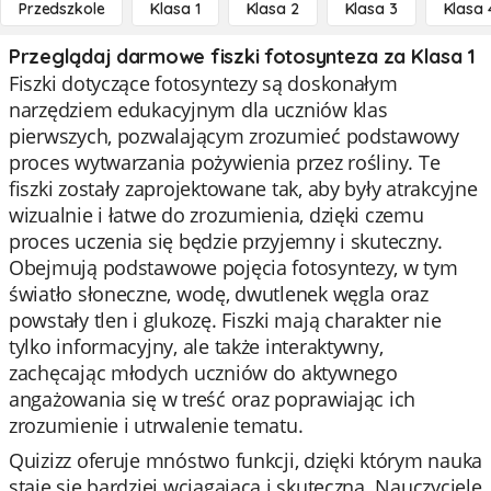
Przedszkole
Klasa 1
Klasa 2
Klasa 3
Klasa 
Przeglądaj darmowe fiszki fotosynteza za Klasa 1
Fiszki dotyczące fotosyntezy są doskonałym
narzędziem edukacyjnym dla uczniów klas
pierwszych, pozwalającym zrozumieć podstawowy
proces wytwarzania pożywienia przez rośliny. Te
fiszki zostały zaprojektowane tak, aby były atrakcyjne
wizualnie i łatwe do zrozumienia, dzięki czemu
proces uczenia się będzie przyjemny i skuteczny.
Obejmują podstawowe pojęcia fotosyntezy, w tym
światło słoneczne, wodę, dwutlenek węgla oraz
powstały tlen i glukozę. Fiszki mają charakter nie
tylko informacyjny, ale także interaktywny,
zachęcając młodych uczniów do aktywnego
angażowania się w treść oraz poprawiając ich
zrozumienie i utrwalenie tematu.
Quizizz oferuje mnóstwo funkcji, dzięki którym nauka
staje się bardziej wciągająca i skuteczna. Nauczyciele