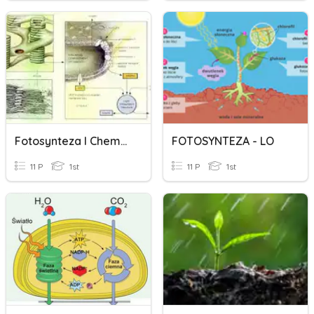
Fotosynteza I Chemosynteza - Kartkówka
FOTOSYNTEZA - LO
11 P
1st
11 P
1st