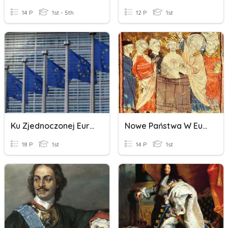
14 P
1st - 5th
12 P
1st
Ku Zjednoczonej Europie
Nowe Państwa W Europie
18 P
1st
14 P
1st