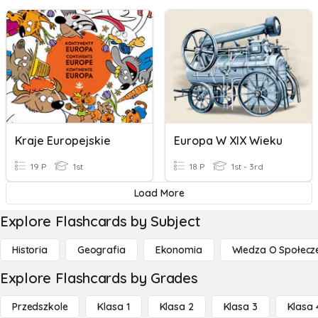
Kraje Europejskie
Europa W XIX Wieku
19 P
1st
18 P
1st - 3rd
Load More
Explore Flashcards by Subject
Historia
Geografia
Ekonomia
Wiedza O Społecz
Explore Flashcards by Grades
Przedszkole
Klasa 1
Klasa 2
Klasa 3
Klasa 