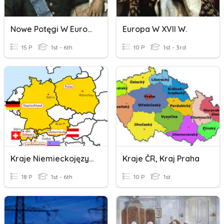
Nowe Potęgi W Europie
Europa W XVII W.
15 P
1st - 6th
10 P
1st - 3rd
Kraje Niemieckojęzyczne
Kraje ČR, Kraj Praha
18 P
1st - 6th
10 P
1st