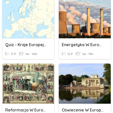
Quiz - Kraje Europejskie
Energetyka W Europie
17 P
1st - 12th
12 P
1st - 11th
Reformacja W Europie
Oświecenie W Europie