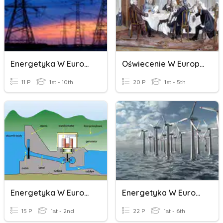
Energetyka W Europie
Oświecenie W Europie
11 P
1st - 10th
20 P
1st - 5th
Energetyka W Europie
Energetyka W Europie
15 P
1st - 2nd
22 P
1st - 6th