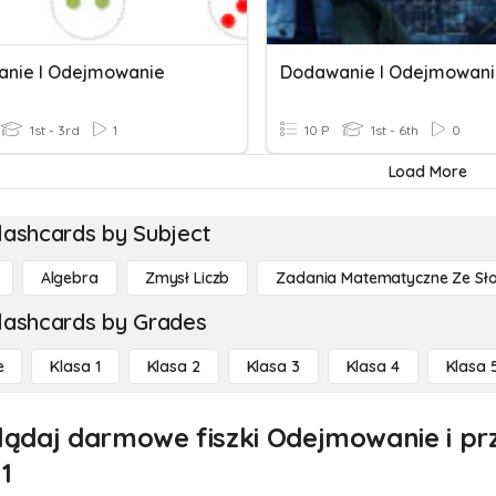
nie I Odejmowanie
Dodawanie I Odejmowan
1st - 3rd
1
10 P
1st - 6th
0
Load More
lashcards by Subject
Algebra
Zmysł Liczb
Zadania Matematyczne Ze Sł
lashcards by Grades
e
Klasa 1
Klasa 2
Klasa 3
Klasa 4
Klasa 
lądaj darmowe fiszki Odejmowanie i 
1