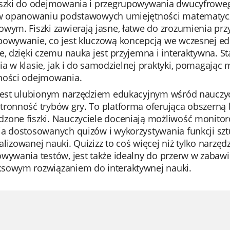
iszki do odejmowania i przegrupowywania dwucyfrowe
 w opanowaniu podstawowych umiejętności matematy
wym. Fiszki zawierają jasne, łatwe do zrozumienia przy
owywanie, co jest kluczową koncepcją we wczesnej edu
e, dzięki czemu nauka jest przyjemna i interaktywna. 
ia w klasie, jak i do samodzielnej praktyki, pomagaj
ności odejmowania.
jest ulubionym narzędziem edukacyjnym wśród nauczyci
tronność trybów gry. To platforma oferująca obszerną
zone fiszki. Nauczyciele doceniają możliwość monito
a dostosowanych quizów i wykorzystywania funkcji sztuc
lizowanej nauki. Quizizz to coś więcej niż tylko narzęd
wywania testów, jest także idealny do przerw w zabawie
sowym rozwiązaniem do interaktywnej nauki.