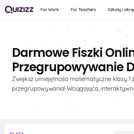
For Work
For Teachers
Szkoły i okrę
Darmowe Fiszki Onli
Przegrupowywanie D
Zwiększ umiejętności matematyczne klasy 1
przegrupowywania! Wciągająca, interaktywna 