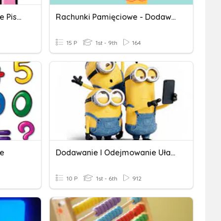
Dodawanie I Odejmowanie Pisemne.
Rachunki Pamięciowe - Dodawanie I Odejmowanie
15 P
1st - 9th
164
ie
Dodawanie I Odejmowanie Ułamków Zwykłych J.m
10 P
1st - 6th
912