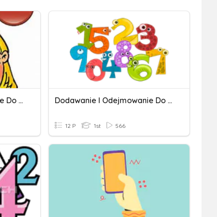
Dodawanie I Odejmowanie Do 10
Dodawanie I Odejmowanie Do 20
12 P
1st
566