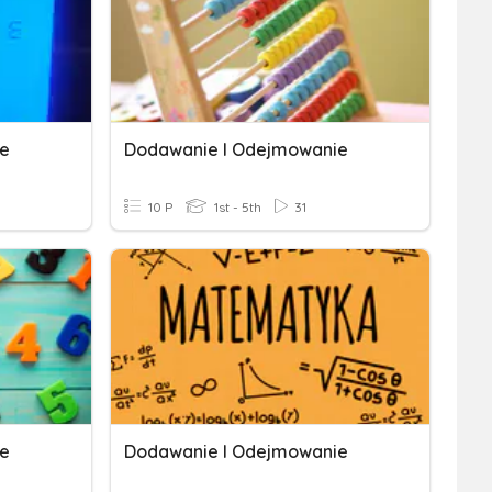
ie
Dodawanie I Odejmowanie
10 P
1st - 5th
31
ie
Dodawanie I Odejmowanie