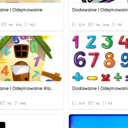
nie I Odejmowanie
1st - 3rd
152
10 P
1st - 2nd
131
Dodawanie I Odejmowanie Klasa 1
Dodawanie I Odejmowan
1st
546
10 P
1st
43