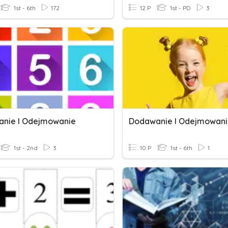
1st - 6th
172
12 P
1st - PD
3
nie I Odejmowanie
Dodawanie I Odejmowan
1st - 2nd
3
10 P
1st - 6th
1