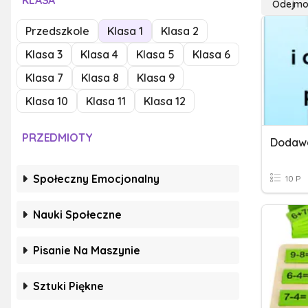
KLASA
Odejmo
Przedszkole
Klasa 1
Klasa 2
Klasa 3
Klasa 4
Klasa 5
Klasa 6
Klasa 7
Klasa 8
Klasa 9
Klasa 10
Klasa 11
Klasa 12
PRZEDMIOTY
Dodawa
Społeczny Emocjonalny
10 P
Nauki Społeczne
Pisanie Na Maszynie
Sztuki Piękne