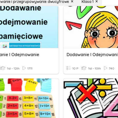
wanie i przegrupowywanie dwucyfrowe
Klasa 1
nie I Odejmowanie
1st - 12th
1711
10 P
1st - 10th
740