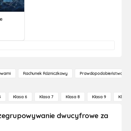
ie
owami
Rachunek Różniczkowy
Prawdopodobieństwo I St
5
Klasa 6
Klasa 7
Klasa 8
Klasa 9
Klasa 
przegrupowywanie dwucyfrowe za