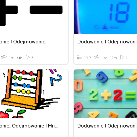
nie I Odejmowanie
Dodawanie I Odejmowan
1st - 4th
8
10 P
1st - 12th
1
Dodawanie, Odejmowanie I Mnożenie Pisemne
Dodawanie I Odejmowan