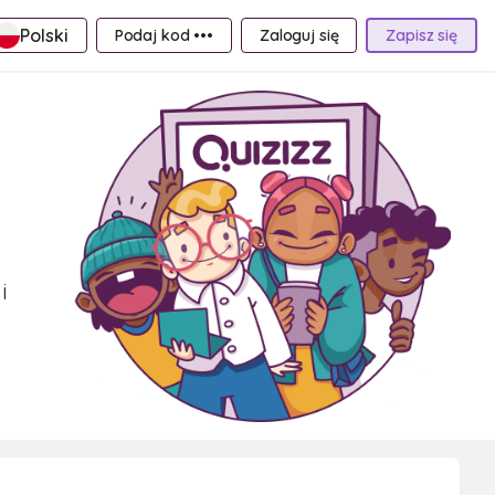
Polski
Podaj kod •••
Zaloguj się
Zapisz się
i