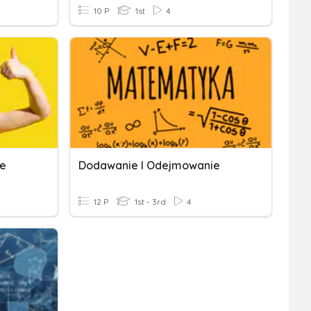
10 P
1st
4
ie
Dodawanie I Odejmowanie
12 P
1st - 3rd
4