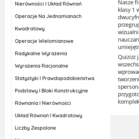
Nasze f
Nierówności I Układ Równań
klasy 1
Operacje Na Jednomianach
dwucyfro
przegrup
Kwadratowy
wizualni
nauczan
Operacje Wielomianowe
umiejęt
Radykalne Wyrażenia
Quizizz 
wszechs
Wyrażenia Racjonalne
wprowad
Statystyki I Prawdopodobieństwa
tworzeni
spersona
Podstawy I Bloki Konstrukcyjne
przygoto
komplek
Równania I Nierówności
Układ Równań I Kwadratowy
Liczby Zespolone