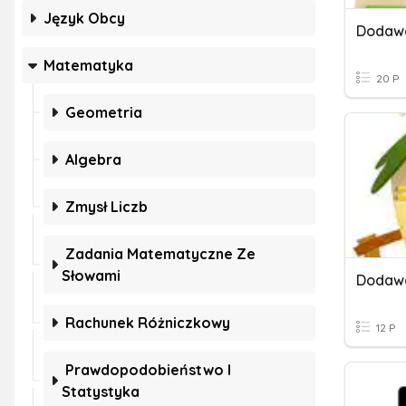
Język Obcy
Dodawa
Matematyka
20 P
Geometria
Algebra
Zmysł Liczb
Zadania Matematyczne Ze
Słowami
Rachunek Różniczkowy
12 P
Prawdopodobieństwo I
Statystyka