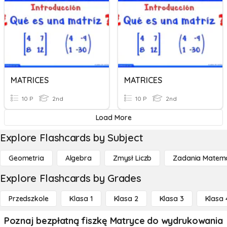
MATRICES
MATRICES
10 P
2nd
10 P
2nd
Load More
Explore Flashcards by Subject
Geometria
Algebra
Zmysł Liczb
Zadania Matema
Explore Flashcards by Grades
Przedszkole
Klasa 1
Klasa 2
Klasa 3
Klasa 
Poznaj bezpłatną fiszkę Matryce do wydrukowania