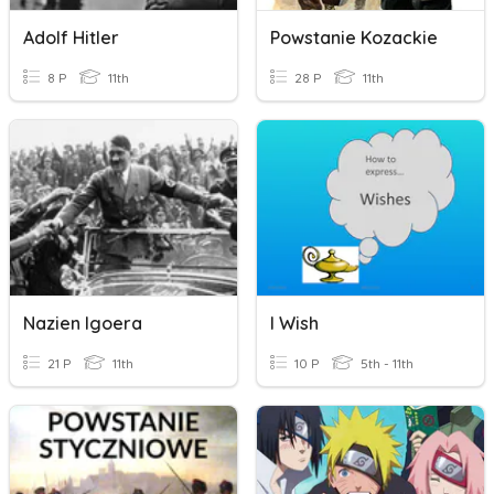
Adolf Hitler
Powstanie Kozackie
8 P
11th
28 P
11th
Nazien Igoera
I Wish
21 P
11th
10 P
5th - 11th