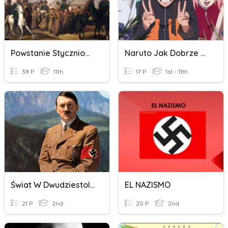
Powstanie Styczniowe
Naruto Jak Dobrze Znasz Postacie
38 P
11th
17 P
1st - 11th
Świat W Dwudziestoleciu Międzywojennym
EL NAZISMO
21 P
2nd
20 P
2nd