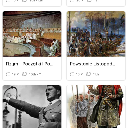
10 P
9th - 12th
20 P
12th
Rzym - Początki I Powstanie Republiki
Powstanie Listopadowe
19 P
10th - 11th
10 P
11th