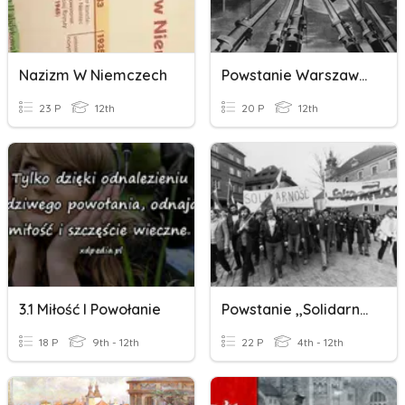
Nazizm W Niemczech
Powstanie Warszawskie I Rok 1945
23 P
12th
20 P
12th
3.1 Miłość I Powołanie
Powstanie ,,Solidarności'' I Stan Wojenny
18 P
9th - 12th
22 P
4th - 12th