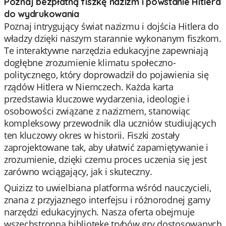
Poznaj bezpłatną fiszkę nazizm i powstanie Hitlera
do wydrukowania
Poznaj intrygujący świat nazizmu i dojścia Hitlera do
władzy dzięki naszym starannie wykonanym fiszkom.
Te interaktywne narzędzia edukacyjne zapewniają
dogłębne zrozumienie klimatu społeczno-
politycznego, który doprowadził do pojawienia się
rządów Hitlera w Niemczech. Każda karta
przedstawia kluczowe wydarzenia, ideologie i
osobowości związane z nazizmem, stanowiąc
kompleksowy przewodnik dla uczniów studiujących
ten kluczowy okres w historii. Fiszki zostały
zaprojektowane tak, aby ułatwić zapamiętywanie i
zrozumienie, dzięki czemu proces uczenia się jest
zarówno wciągający, jak i skuteczny.
Quizizz to uwielbiana platforma wśród nauczycieli,
znana z przyjaznego interfejsu i różnorodnej gamy
narzędzi edukacyjnych. Nasza oferta obejmuje
wszechstronną bibliotekę trybów gry dostosowanych