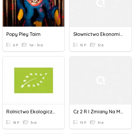
Popy Pley Taim
Słownictwo Ekonomiczne
6 P
1st - 3rd
15 P
3rd
Rolnictwo Ekologiczne
Cz 2 R I Zmiany Na Mapie Politycznej
18 P
3rd
13 P
3rd