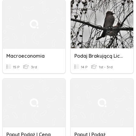
Macroeconomia
Podaj Brakującą Liczbę - Dodawanie I Odejmowanie W Zakresie 20
15 P
3rd
14 P
1st - 3rd
Popyt Podaż I Cena
Popyt I Podaż