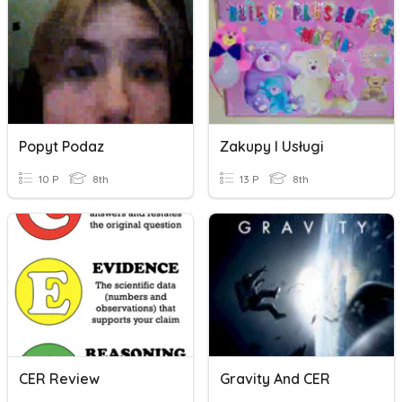
Popyt Podaz
Zakupy I Usługi
10 P
8th
13 P
8th
CER Review
Gravity And CER