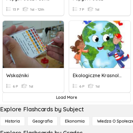
13 P
1st - 12th
7 P
1st
Wskaźniki
Ekologiczne Krasnoludki
6 P
1st
6 P
1st
Load More
Explore Flashcards by Subject
Historia
Geografia
Ekonomia
Wiedza O Społecz
Explore Flashcards by Grades