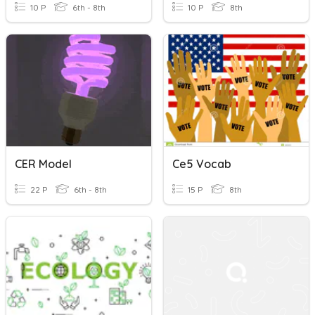
10 P
6th - 8th
10 P
8th
CER Model
Ce5 Vocab
22 P
6th - 8th
15 P
8th