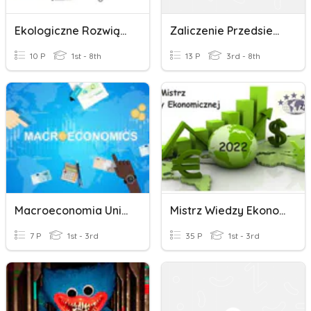
Ekologiczne Rozwiązania W Życiu Codziennym
Zaliczenie Przedsiebiorczość RJ
10 P
1st - 8th
13 P
3rd - 8th
Macroeconomia Unidad II
Mistrz Wiedzy Ekonomicznej
7 P
1st - 3rd
35 P
1st - 3rd