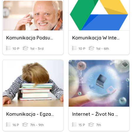
Komunikacja Podsumowanie
Komunikacja W Internecie
10 P
1st - 3rd
10 P
1st - 6th
Komunikacja - Egzamin Gimnazjalny
Internet – Život Na Mreži (7. Razred)
16 P
7th - 9th
15 P
7th