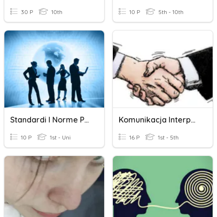
30 P
10th
10 P
5th - 10th
Standardi I Norme Poslovnih Komunikacija
Komunikacja Interpersonalna
10 P
1st - Uni
16 P
1st - 5th