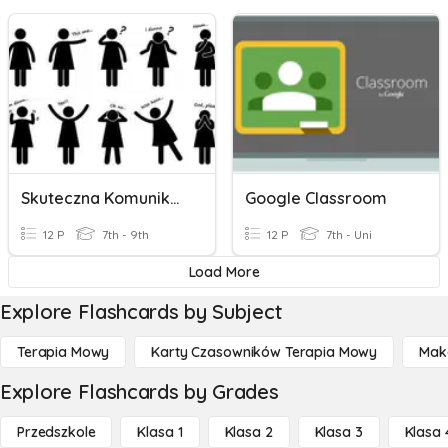
Skuteczna Komunikacja
Google Classroom
12 P
7th - 9th
12 P
7th - Uni
Load More
Explore Flashcards by Subject
Terapia Mowy
Karty Czasowników Terapia Mowy
Mak
Explore Flashcards by Grades
Przedszkole
Klasa 1
Klasa 2
Klasa 3
Klasa 