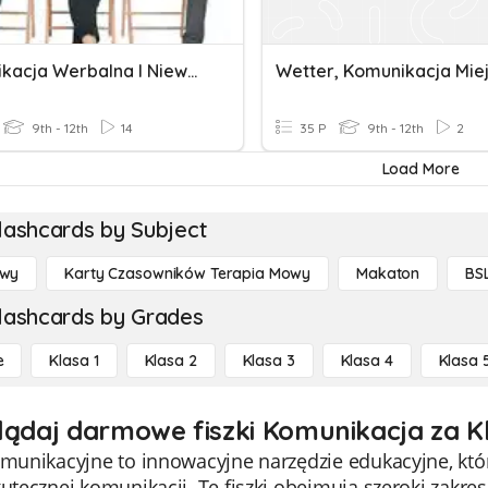
Komunikacja Werbalna I Niewerbalna, Czyli Mowa Ciała
Wetter, Komunikacja Mie
9th - 12th
14
35 P
9th - 12th
2
Load More
lashcards by Subject
owy
Karty Czasowników Terapia Mowy
Makaton
BSL
lashcards by Grades
e
Klasa 1
Klasa 2
Klasa 3
Klasa 4
Klasa 
lądaj darmowe fiszki Komunikacja za K
komunikacyjne to innowacyjne narzędzie edukacyjne, 
kutecznej komunikacji. Te fiszki obejmują szeroki zakr