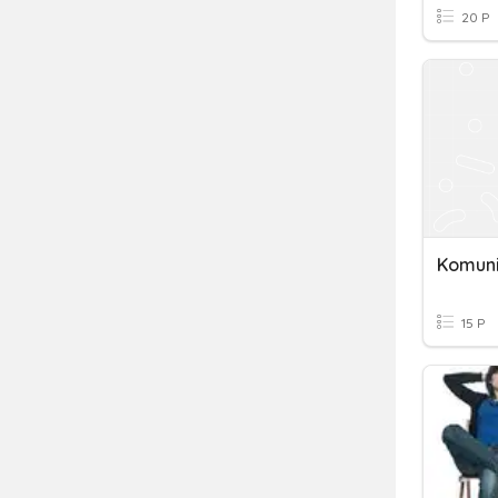
20 P
Komuni
15 P