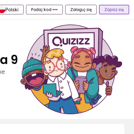
Polski
Podaj kod •••
Zaloguj się
Zapisz się
a 9
ie