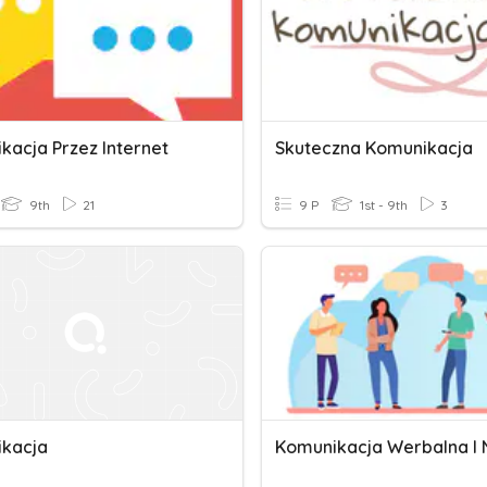
kacja Przez Internet
Skuteczna Komunikacja
9th
21
9 P
1st - 9th
3
kacja