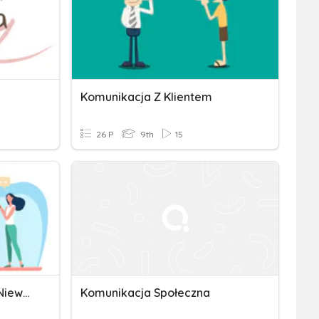
Komunikacja Z Klientem
26 P
9th
15
Komunikacja Werbalna I Niewerbalna
Komunikacja Społeczna