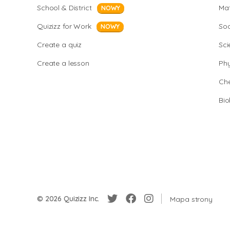
School & District
Ma
NOWY
Quizizz for Work
Soc
NOWY
Create a quiz
Sci
Create a lesson
Phy
Che
Bio
© 2026 Quizizz Inc.
Mapa strony