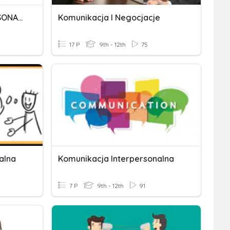
KOMUNIKACJA INTERPERSONALNA​
Komunikacja I Negocjacje
17 P
9th - 12th
75
alna
Komunikacja Interpersonalna
7 P
9th - 12th
91