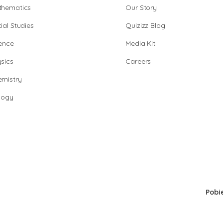
thematics
Our Story
ial Studies
Quizizz Blog
ence
Media Kit
sics
Careers
mistry
logy
Pobi