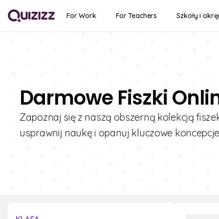
For Work
For Teachers
Szkoły i okrę
Darmowe Fiszki Onli
Zapoznaj się z naszą obszerną kolekcją fisze
usprawnij naukę i opanuj kluczowe koncepcje