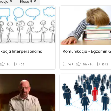
kacja
Klasa 9
kacja Interpersonalna
9th
405
16 P
7th - 9th
1342