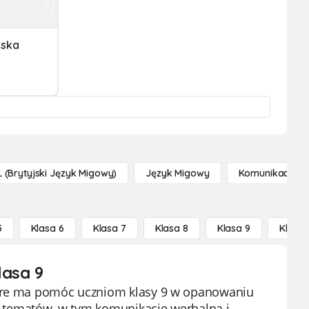
jska
 (brytyjski Język Migowy)
Język Migowy
Komunikacja
5
Klasa 6
Klasa 7
Klasa 8
Klasa 9
Klasa 
lasa 9
które ma pomóc uczniom klasy 9 w opanowaniu
es tematów, w tym komunikację werbalną i