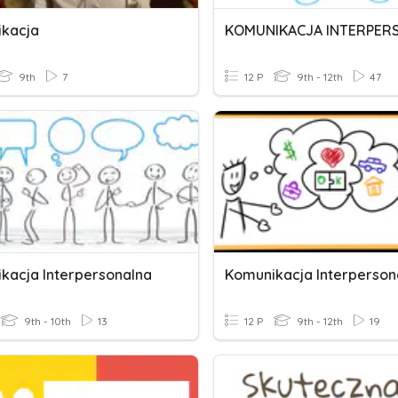
kacja
9th
7
12 P
9th - 12th
47
kacja Interpersonalna
Komunikacja Interperson
9th - 10th
13
12 P
9th - 12th
19