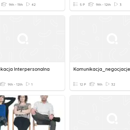
9th - 11th
42
5 P
9th - 12th
3
kacja Interpersonalna
Komunikacja_negocjacj
9th - 12th
1
12 P
9th
32