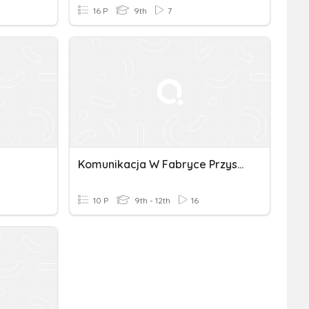
16 P
9th
7
e
Komunikacja W Fabryce Przyszłości
10 P
9th - 12th
16