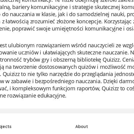
lną, bariery komunikacyjne i strategie skutecznej kom
do nauczania w klasie, jak i do samodzielnej nauki, 
z łatwością zrozumieć złożone koncepcje. Korzystając 
enie, poprawić swoje umiejętności komunikacyjne i os
jest ulubionym rozwiązaniem wśród nauczycieli ze wzg
wanie uczniów i ułatwiających skuteczne nauczanie. Na
ronność trybów gry i obszerną bibliotekę Quizizz. Cenią 
ją na tworzenie dostosowanych quizów i możliwość m
 Quizizz to nie tylko narzędzie do przeglądania jednost
rw w zabawie i bezpośredniego nauczania. Dzięki dar
ć, i kompleksowym funkcjom raportów, Quizizz to coś w
ne rozwiązanie edukacyjne.
bjects
About