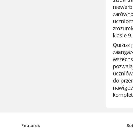
niewerba
zarówno 
uczniom 
zrozumi
klasie 9.
Quizizz 
zaangażo
wszechst
pozwala
uczniów.
do prze
nawigowa
komplet
Features
Su