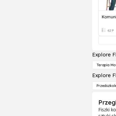
62 P
Explore F
Terapia M
Explore F
Przedszkol
Przeg
Fiszki 
sztuki s