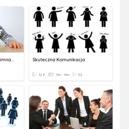
Komunikacja - Egzamin Gimnazjalny
Skuteczna Komunikacja
12 P
7th - 9th
112