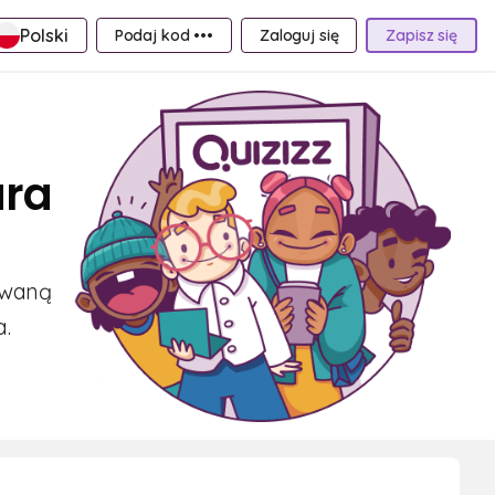
Polski
Podaj kod •••
Zaloguj się
Zapisz się
ura
owaną
a.