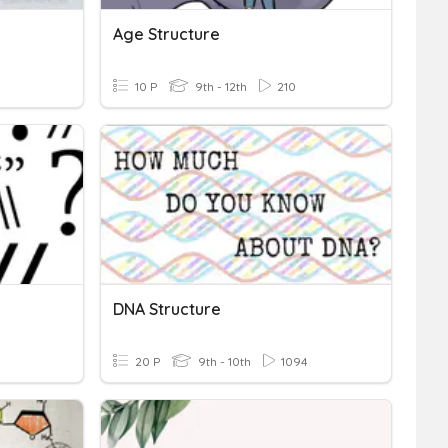
Age Structure
10 P
9th - 12th
210
DNA Structure
20 P
9th - 10th
1094