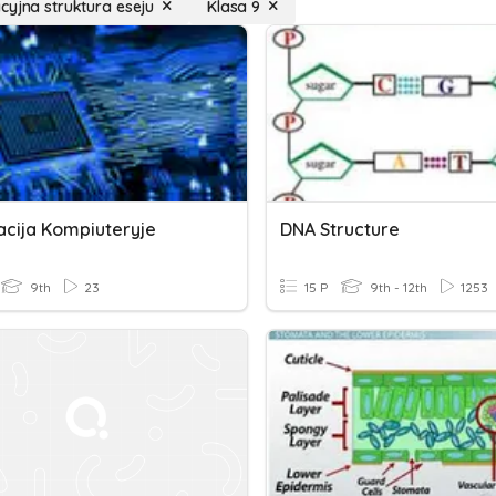
cyjna struktura eseju
Klasa 9
acija Kompiuteryje
DNA Structure
9th
23
15 P
9th - 12th
1253