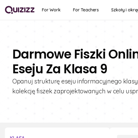
For Work
For Teachers
Szkoły i okrę
Darmowe Fiszki Onli
Eseju Za Klasa 9
Opanuj strukturę eseju informacyjnego klas
kolekcję fiszek zaprojektowanych w celu uspr