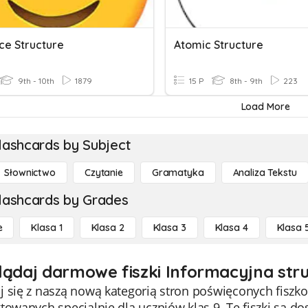
ce Structure
Atomic Structure
9th - 10th
1879
15 P
8th - 9th
223
Load More
lashcards by Subject
Słownictwo
Czytanie
Gramatyka
Analiza Tekstu
lashcards by Grades
e
Klasa 1
Klasa 2
Klasa 3
Klasa 4
Klasa 
lądaj darmowe fiszki Informacyjna stru
 się z naszą nową kategorią stron poświęconych fiszk
towanych specjalnie dla uczniów klas 9. Te fiszki są 