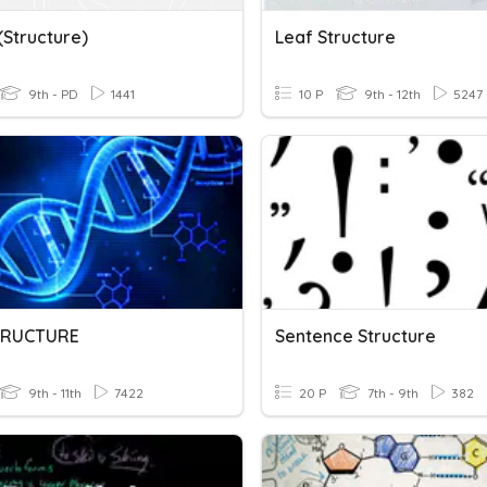
(Structure)
Leaf Structure
9th - PD
1441
10 P
9th - 12th
5247
TRUCTURE
Sentence Structure
9th - 11th
7422
20 P
7th - 9th
382