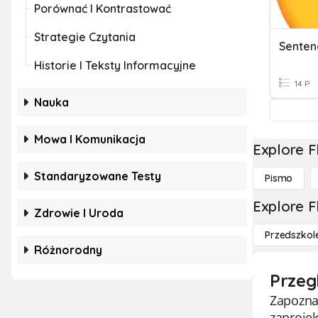
Porównać I Kontrastować
Strategie Czytania
Senten
Historie I Teksty Informacyjne
14 P
Nauka
Mowa I Komunikacja
Explore F
Standaryzowane Testy
Pismo
Explore F
Zdrowie I Uroda
Przedszkol
Różnorodny
Przeg
Zapoznaj
zaprojek