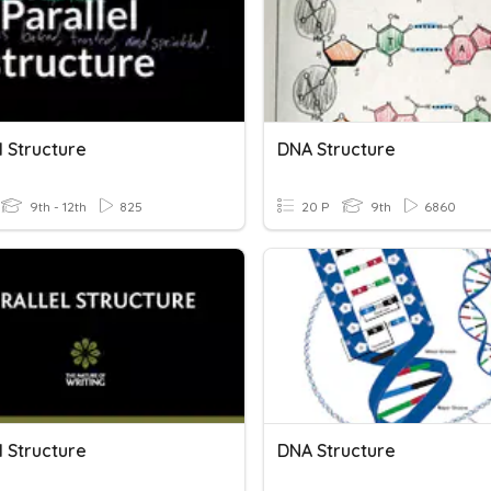
l Structure
DNA Structure
9th - 12th
825
20 P
9th
6860
l Structure
DNA Structure