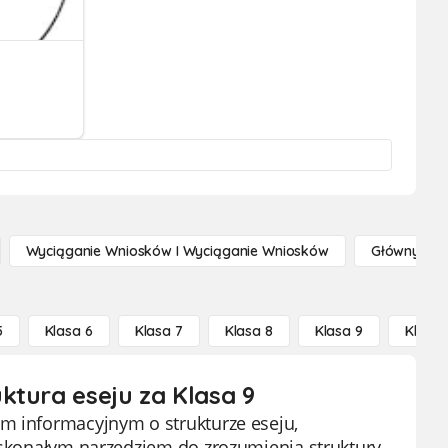
Wyciąganie Wniosków I Wyciąganie Wniosków
Główny Po
5
Klasa 6
Klasa 7
Klasa 8
Klasa 9
Klasa 
ktura eseju za Klasa 9
om informacyjnym o strukturze eseju,
doskonałym narzędziem do zrozumienia struktury