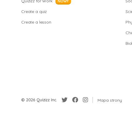
Quizizz for Work
Soc
NOWY
Create a quiz
Sci
Create a lesson
Phy
Che
Bio
© 2026 Quizizz Inc.
Mapa strony