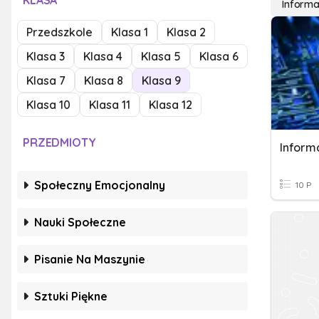
KLASA
Informa
Przedszkole
Klasa 1
Klasa 2
Klasa 3
Klasa 4
Klasa 5
Klasa 6
Klasa 7
Klasa 8
Klasa 9
Klasa 10
Klasa 11
Klasa 12
PRZEDMIOTY
Inform
Społeczny Emocjonalny
10 P
Nauki Społeczne
Pisanie Na Maszynie
Sztuki Piękne