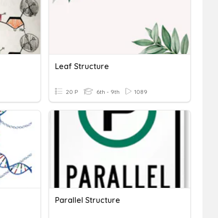
Leaf Structure
20 P
6th - 9th
1089
Parallel Structure