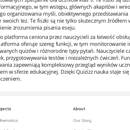
nformacyjnego, w tym wstępu, głównych akapitów i wnio
ego organizowania myśli, obiektywnego przedstawiania
 swoich tez. Te fiszki są nie tylko skutecznym źródłe
enie zrozumienia pisania eseju.
to platforma ceniona przez nauczycieli za łatwość obsł
latforma oferuje szereg funkcji, w tym monitorowanie
wanych quizów i różnorodne typy pytań. Nauczyciele cz
k, przygotowywania testów i niezależnych ćwiczeń. Funkc
wania zapewniają kompleksowy przegląd wyników uczni
em w sferze edukacyjnej. Dzięki Quizizz nauka staje s
czeniem.
bjects
About
thematics
Our Story