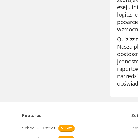
eseju i
logiczn
poparcie
wzmocni
Quizizz 
Nasza p
dostoso
jednoste
raporto
narzędzi
doświad
Features
Su
School & District
Ma
NOWY