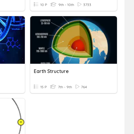
10 P
9th - 10th
3733
Earth Structure
15 P
7th - 9th
764