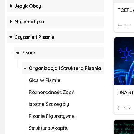
Język Obcy
TOEFL 
Matematyka
15 P
Czytanie I Pisanie
Pismo
Organizacja I Struktura Pisania
Głos W Piśmie
Różnorodność Zdań
DNA S
Istotne Szczegóły
15 P
Pisanie Figuratywne
Struktura Akapitu