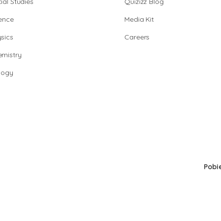
ial Studies
Quizizz Blog
ence
Media Kit
sics
Careers
mistry
logy
Pobi