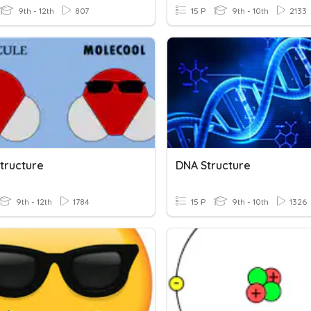
9th - 12th
807
15 P
9th - 10th
2133
Structure
DNA Structure
9th - 12th
1784
15 P
9th - 10th
1326