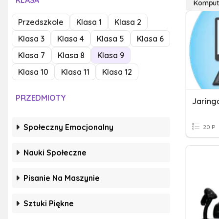
KLASA
Komput
Przedszkole
Klasa 1
Klasa 2
Klasa 3
Klasa 4
Klasa 5
Klasa 6
Klasa 7
Klasa 8
Klasa 9
Klasa 10
Klasa 11
Klasa 12
PRZEDMIOTY
Jaring
Społeczny Emocjonalny
20 P
Nauki Społeczne
Pisanie Na Maszynie
Sztuki Piękne