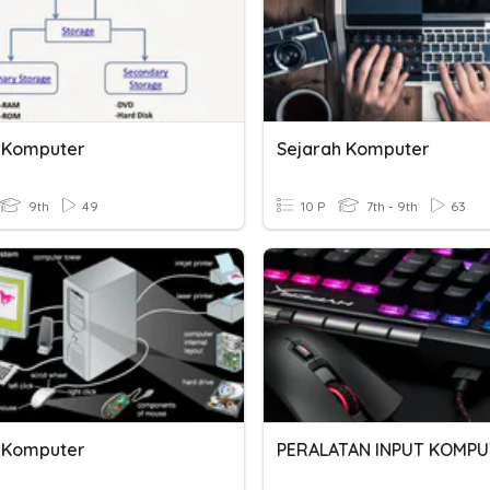
 Komputer
Sejarah Komputer
9th
49
10 P
7th - 9th
63
 Komputer
PERALATAN INPUT KOMP