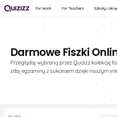
For Work
For Teachers
Szkoły i okrę
Darmowe Fiszki Onli
Przeglądaj wybraną przez Quizizz kolekcję fi
zdaj egzaminy z sukcesem dzięki naszym in