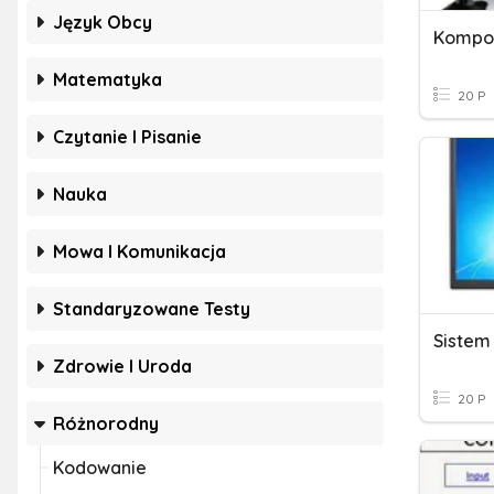
Język Obcy
Kompo
Matematyka
20 P
Czytanie I Pisanie
Nauka
Mowa I Komunikacja
Standaryzowane Testy
Sistem
Zdrowie I Uroda
20 P
Różnorodny
Kodowanie