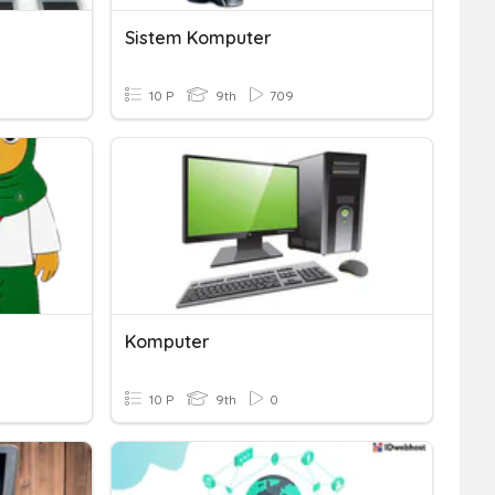
Sistem Komputer
10 P
9th
709
Komputer
10 P
9th
0