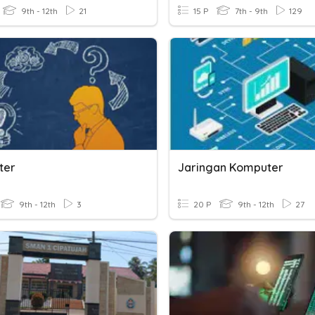
9th - 12th
21
15 P
7th - 9th
129
ter
Jaringan Komputer
9th - 12th
3
20 P
9th - 12th
27