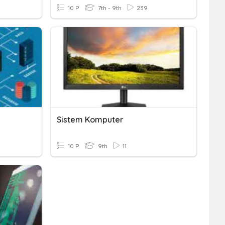
10 P
7th - 9th
239
Sistem Komputer
10 P
9th
11