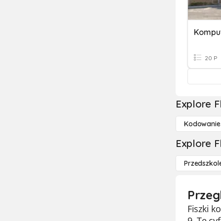
Komput
20 P
Explore F
Kodowanie
Explore F
Przedszkol
Przeg
Fiszki 
9. Te cy