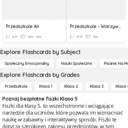
Przedszkole Ali
Przedszkole - Warzywa I Owoce
6 P
4th - 5th
13 P
5th
Explore Flashcards by Subject
Społeczny Emocjonalny
Nauki Społeczne
Pisanie Na M
Explore Flashcards by Grades
Przedszkole
Klasa 1
Klasa 2
Klasa 3
Klasa 
Poznaj bezpłatne fiszki Klasa 5
Fiszki dla klasy 5. to wszechstronne i wciągające
narzędzie dla uczniów, które pozwala im wzmacniać
naukę w zabawny i interaktywny sposób. Fiszki te
dotyczą szerokiego zakresu przedmiotów, w tym