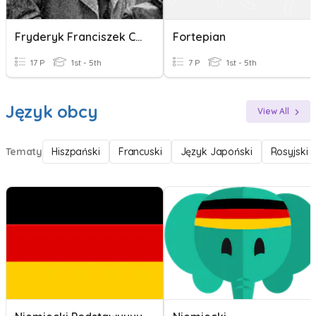
Fryderyk Franciszek Chopin
Fortepian
17 P
1st - 5th
7 P
1st - 5th
Język obcy
View All
Tematy
Hiszpański
Francuski
Język Japoński
Rosyjski