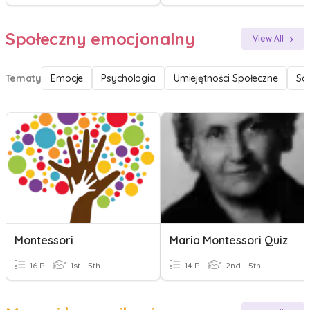
Społeczny emocjonalny
View All
Tematy
Emocje
Psychologia
Umiejętności Społeczne
So
Montessori
Maria Montessori Quiz
16 P
1st - 5th
14 P
2nd - 5th