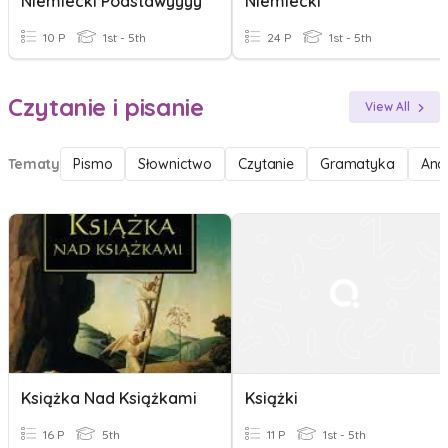
Niemiecki Podstawyyyy
Niemiecki
10 P
1st - 5th
24 P
1st - 5th
Czytanie i pisanie
View All
Tematy
Pismo
Słownictwo
Czytanie
Gramatyka
Anal
Książka Nad Książkami
Książki
16 P
5th
11 P
1st - 5th