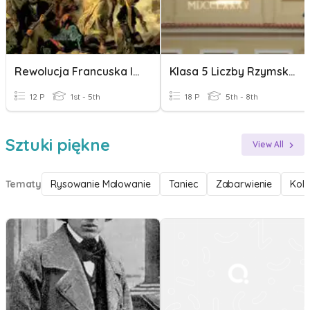
Rewolucja Francuska I Republika Francuska
Klasa 5 Liczby Rzymskie
12 P
1st - 5th
18 P
5th - 8th
Sztuki piękne
View All
Tematy
Rysowanie Malowanie
Taniec
Zabarwienie
Kolo