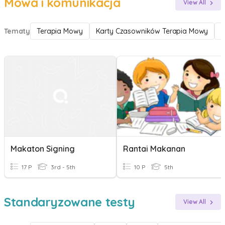
Mowa i komunikacja
View All
Tematy
Terapia Mowy
Karty Czasowników Terapia Mowy
Makaton Signing
Rantai Makanan
17 P
3rd - 5th
10 P
5th
Standaryzowane testy
View All