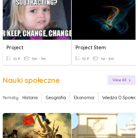
Project
Project Stem
10 P
5th - 7th
10 P
1st - 5th
Nauki społeczne
View All
Tematy
Historia
Geografia
Ekonomia
Wiedza O Społecz