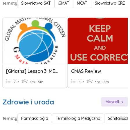
Tematy
Słownictwo SAT
GMAT
MCAT
Słownictwo GRE
[GMaths] Lesson 3: MEASUREMENTS
GMAS Review
12 P
4th - 5th
15 P
3rd - 5th
Zdrowie i uroda
View All
Tematy
Farmakologia
Terminologia Medyczna
Sanitariusz