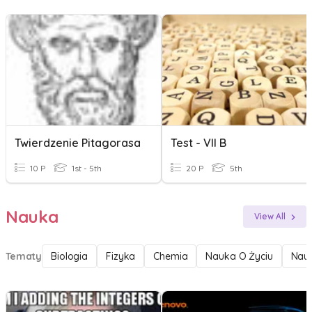
Twierdzenie Pitagorasa
Test - VII B
10 P
1st - 5th
20 P
5th
Nauka
View All
Tematy
Biologia
Fizyka
Chemia
Nauka O Życiu
Nauk