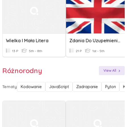
Wielka I Mała Litera
Zdania Do Uzupełnienia-Angielski
13 P
5th - 8th
21 P
1st - 5th
Różnorodny
View All
Tematy
Kodowanie
JavaScript
Zadrapanie
Pyton
K