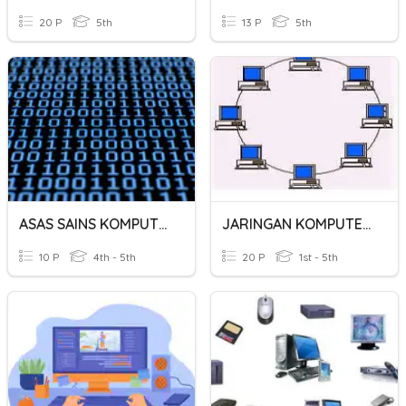
20 P
5th
13 P
5th
ASAS SAINS KOMPUTER
JARINGAN KOMPUTER1
10 P
4th - 5th
20 P
1st - 5th