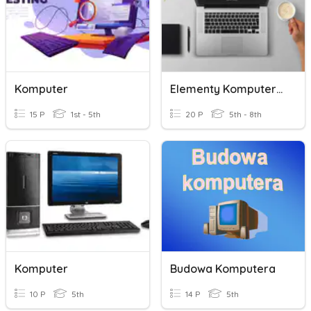
Komputer
Elementy Komputera. Zasoby.
15 P
1st - 5th
20 P
5th - 8th
Komputer
Budowa Komputera
10 P
5th
14 P
5th