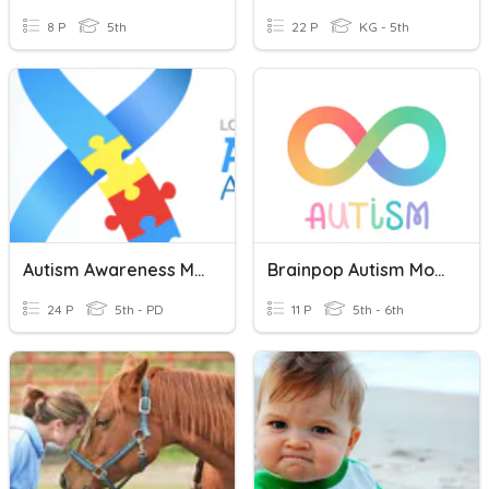
8 P
5th
22 P
KG - 5th
Autism Awareness Month
Brainpop Autism Movie Quiz
24 P
5th - PD
11 P
5th - 6th