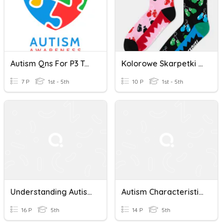
Autism Qns For P3 To P6
Kolorowe Skarpetki - Zespół Downa
7 P
1st - 5th
10 P
1st - 5th
Understanding Autism
Autism Characteristics Quiz
16 P
5th
14 P
5th