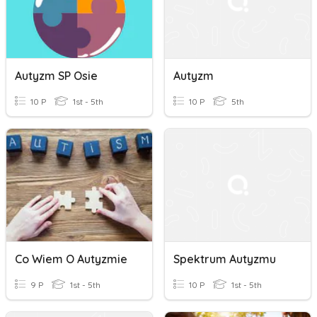
Autyzm SP Osie
Autyzm
10 P
1st - 5th
10 P
5th
Co Wiem O Autyzmie
Spektrum Autyzmu
9 P
1st - 5th
10 P
1st - 5th