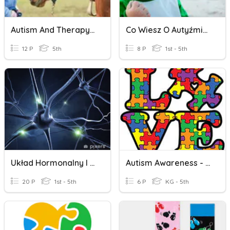
Autism And Therapy Horses
Co Wiesz O Autyźmie?
12 P
5th
8 P
1st - 5th
Układ Hormonalny I Nerwowy, Kl. VIII
Autism Awareness - True/Fasle
20 P
1st - 5th
6 P
KG - 5th