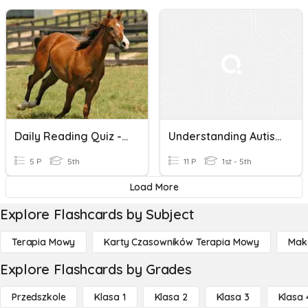
Daily Reading Quiz - Autism And Seeing Eye Dogs
Understanding Autism Through Zach's Story
5 P
5th
11 P
1st - 5th
Load More
Explore Flashcards by Subject
Terapia Mowy
Karty Czasowników Terapia Mowy
Mak
Explore Flashcards by Grades
Przedszkole
Klasa 1
Klasa 2
Klasa 3
Klasa 