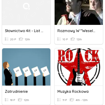
Słownictwo 4it - List Motywacyjny/rozmowa Kwalifikacyjna/CV
Rozmowy W "Weselu"
20 P
12th
10 P
12th
Zatrudnienie
Muzyka Rockowa
18 P
12th
11 P
4th - 12th