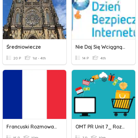
Średniowiecze
Nie Daj Się Wciągnąć W Sieć. O Bezpieczeństwie W Internecie.
20 P
1st - 4th
14 P
4th
Francuski Rozmowa Telefoniczna
OMT PR Unit 7_ Rozmowa Wstępna_p.58
15 P
10th
7 P
10th