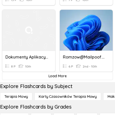
Dokumenty Aplikacyjne I Rozmowa Kwalifikacyjna
Romzow@mailpoof.com
8 P
10th
6 P
2nd - 10th
Load More
Explore Flashcards by Subject
Terapia Mowy
Karty Czasowników Terapia Mowy
Mak
Explore Flashcards by Grades