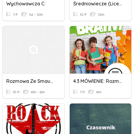
Wychowawcza C:
Średniowiecze (liceum)
7 P
1st - 12th
10 P
12th
Rozmowa Ze Smaugiem
4.3 MÓWIENIE: Rozmowy W Sklepie
10 P
4th - 6th
7 P
4th