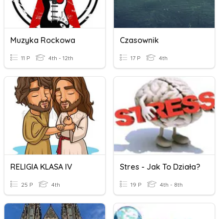
Muzyka Rockowa
Czasownik
11 P
4th - 12th
17 P
4th
RELIGIA KLASA IV
Stres - Jak To Działa?
25 P
4th
19 P
4th - 8th