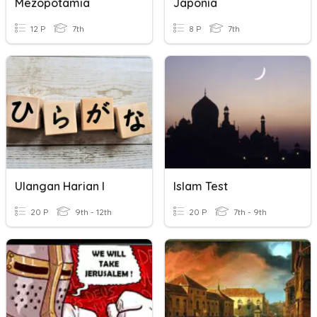
Mezopotamia
Japonia
12 P
7th
8 P
7th
Ulangan Harian I
Islam Test
20 P
9th - 12th
20 P
7th - 9th