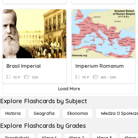
Brasil Imperial
Imperium Romanum
10 P
12th
19 P
6th - 12th
Load More
Explore Flashcards by Subject
Historia
Geografia
Ekonomia
Wiedza O Społecz
Explore Flashcards by Grades