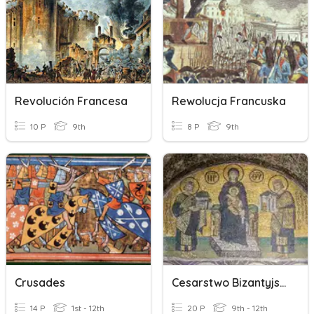
Revolución Francesa
Rewolucja Francuska
10 P
9th
8 P
9th
Crusades
Cesarstwo Bizantyjskie
14 P
1st - 12th
20 P
9th - 12th