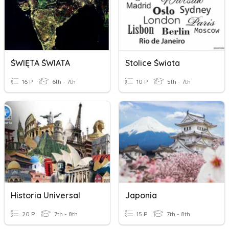
ŚWIĘTA ŚWIATA
Stolice Świata
16 P
6th - 7th
10 P
5th - 7th
Historia Universal
Japonia
20 P
7th - 8th
15 P
7th - 8th