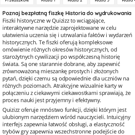
Przedszkole
Klasa 1
Klasa 2
Klasa 3
Klasa 
Poznaj bezpłatną fiszkę Historia do wydrukowania
Fiszki historyczne w Quizizz to wciągające,
interaktywne narzędzie zaprojektowane w celu
ułatwienia uczenia się i utrwalania faktów i wydarzeń
historycznych. Te fiszki oferują kompleksowe
omówienie różnych okresów historycznych, od
starożytnych cywilizacji po współczesną historię
świata. Są one starannie dobrane, aby zapewnić
zrównoważoną mieszankę prostych i złożonych
pytań, dzięki czemu są odpowiednie dla uczniów na
różnych poziomach. Atrakcyjne wizualnie karty w
połączeniu z ciekawymi ciekawostkami sprawiają, że
proces nauki jest przyjemny i efektywny.
Quizizz oferuje mnóstwo funkcji, dzięki którym jest
ulubionym narzędziem wśród nauczycieli. Intuicyjny
interfejs zapewnia łatwość obsługi, a elastyczność
trybów gry zapewnia wszechstronne podejście do