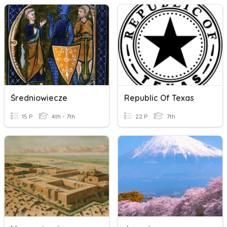
Średniowiecze
Republic Of Texas
15 P
4th - 7th
22 P
7th