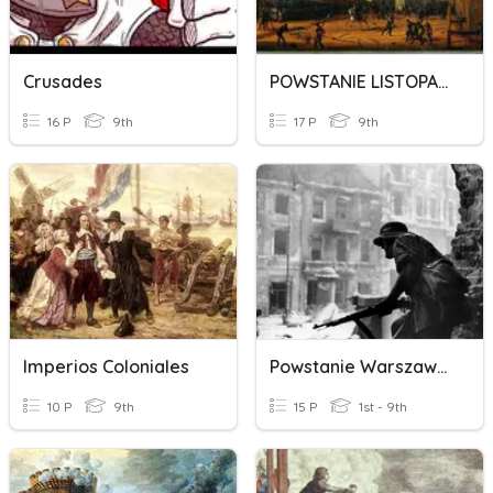
Crusades
POWSTANIE LISTOPADOWE
16 P
9th
17 P
9th
Imperios Coloniales
Powstanie Warszawskie
10 P
9th
15 P
1st - 9th