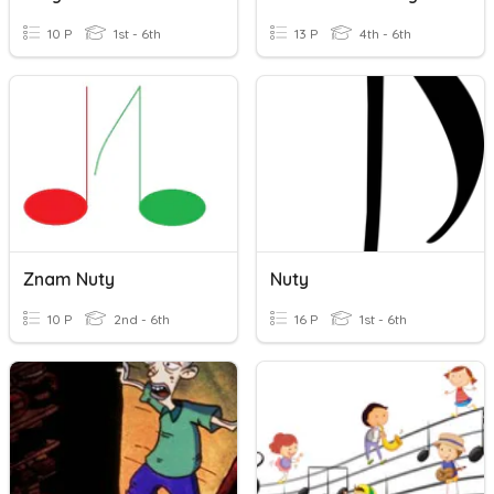
10 P
1st - 6th
13 P
4th - 6th
Znam Nuty
Nuty
10 P
2nd - 6th
16 P
1st - 6th