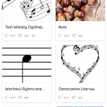
Test Wiedzy Ogólnej - Muzyka
Nuts
13 P
4th - 7th
23 P
4th
Wartości Rytmiczne Nut I Pauz - Lekcja 1
Oznaczenia Literowe Nut
14 P
4th
10 P
4th