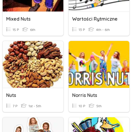
Mixed Nuts
Wartości Rytmiczne
15 P
6th
13 P
4th - 6th
Nuts
Norris Nuts
7 P
1st - 5th
10 P
5th