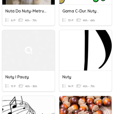
Nuta Do Nuty-Metrum
Gama C-Dur. Nuty .
6 P
4th - 7th
13 P
4th - 6th
Nuty I Pauzy
Nuty
11 P
4th - 8th
14 P
4th - 7th