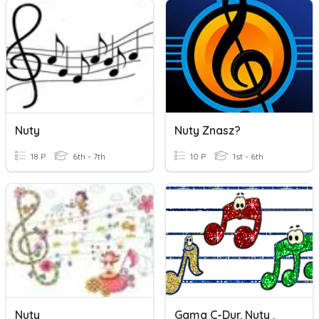
Nuty
Nuty Znasz?
18 P
6th - 7th
10 P
1st - 6th
Nuty
Gama C-Dur. Nuty .