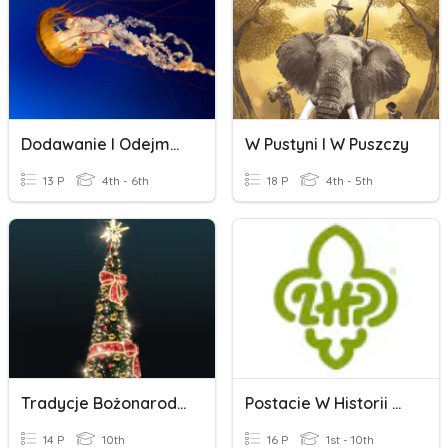
Dodawanie I Odejmowanie W Pamięci
W Pustyni I W Puszczy
13 P
4th - 6th
18 P
4th - 5th
Tradycje Bożonarodzeniowe W Polsce I Niemczech
Postacie W Historii Harcerstwa I Skautingu.
14 P
10th
16 P
1st - 10th