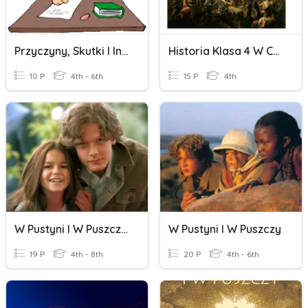
Przyczyny, Skutki I Inne Kłopoty
Historia Klasa 4 W Czasach Zwycięstw I Niewoli
10 P
4th - 6th
15 P
4th
W Pustyni I W Puszczy - Kartkówka
W Pustyni I W Puszczy
19 P
4th - 8th
20 P
4th - 6th