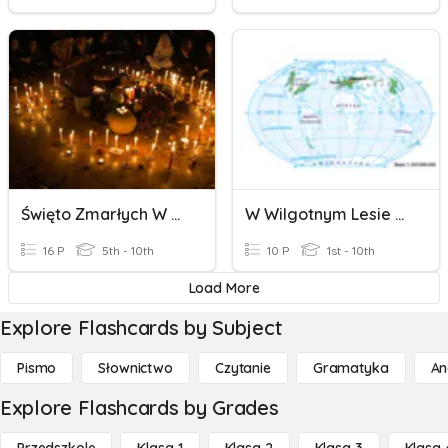
Święto Zmarłych W Różnych Kulturach I Religiach
W Wilgotnym Lesie Równikowym I W Lesie Strefy Umiarkowanej
16 P
5th - 10th
10 P
1st - 10th
Load More
Explore Flashcards by Subject
Pismo
Słownictwo
Czytanie
Gramatyka
An
Explore Flashcards by Grades