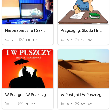
Niebezpieczne I Szkodliwe Treści W Internecie
Przyczyny, Skutki I Inne Kłopoty
10 P
6th - 8th
10 P
4th - 6th
W Pustyni I W Puszczy
W Pustyni I W Puszczy
11 P
1st - 6th
10 P
5th - 6th