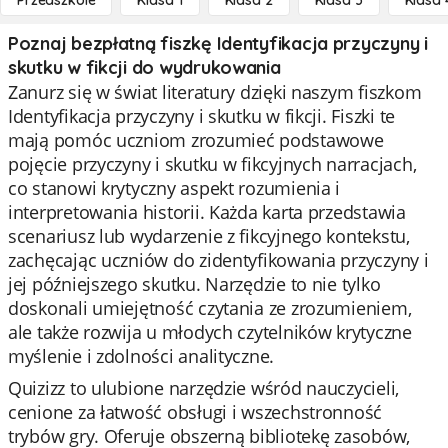
Przedszkole
Klasa 1
Klasa 2
Klasa 3
Klasa 
Poznaj bezpłatną fiszkę Identyfikacja przyczyny i
skutku w fikcji do wydrukowania
Zanurz się w świat literatury dzięki naszym fiszkom
Identyfikacja przyczyny i skutku w fikcji. Fiszki te
mają pomóc uczniom zrozumieć podstawowe
pojęcie przyczyny i skutku w fikcyjnych narracjach,
co stanowi krytyczny aspekt rozumienia i
interpretowania historii. Każda karta przedstawia
scenariusz lub wydarzenie z fikcyjnego kontekstu,
zachęcając uczniów do zidentyfikowania przyczyny i
jej późniejszego skutku. Narzędzie to nie tylko
doskonali umiejętność czytania ze zrozumieniem,
ale także rozwija u młodych czytelników krytyczne
myślenie i zdolności analityczne.
Quizizz to ulubione narzędzie wśród nauczycieli,
cenione za łatwość obsługi i wszechstronność
trybów gry. Oferuje obszerną bibliotekę zasobów,