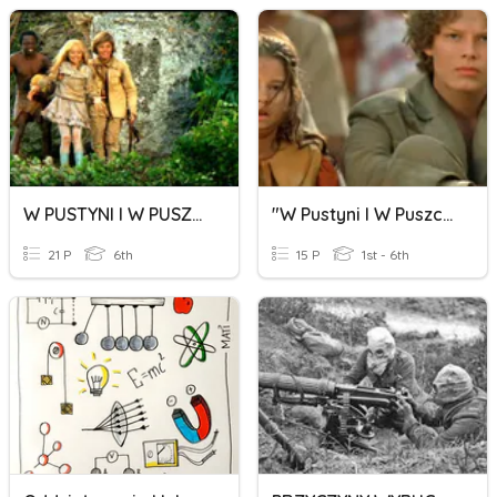
W PUSTYNI I W PUSZCZY
"W Pustyni I W Puszczy" - Podsumowanie
21 P
6th
15 P
1st - 6th