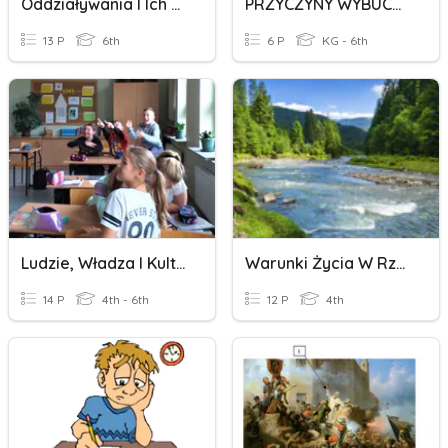
Oddziaływania I Ich Skutki
PRZYCZYNY WYBUCHU I WOJNY ŚWIATOWEJ
13 P
6th
6 P
KG - 6th
Ludzie, Władza I Kultura W Średniowieczu
Warunki Życia W Rzekach I Jeziorach.
14 P
4th - 6th
12 P
4th