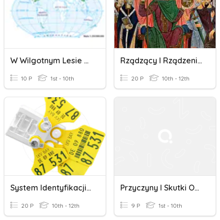
W Wilgotnym Lesie Równikowym I W Lesie Strefy Umiarkowanej
Rządzący I Rządzeni W Średniowieczu
10 P
1st - 10th
20 P
10th - 12th
System Identyfikacji I Rejestracji Zwierząt, Zasady Obrotu MZ
Przyczyny I Skutki Odkryć Geograficznych
20 P
10th - 12th
9 P
1st - 10th