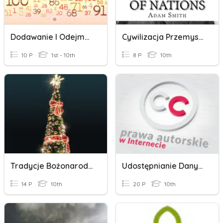
Dodawanie I Odejmowanie W Zakresie 100
Cywilizacja Przemysłowa XIX W., Idee I Kultura I Poł. XIX W.
10 P
1st - 10th
8 P
10th
Tradycje Bożonarodzeniowe W Polsce I Niemczech
Udostępnianie Danych I Utworów W Sieci, Prawo Autorskie, Licencje
14 P
10th
20 P
10th