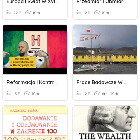
Europa I Świat W XVIII W.
Przedmiar I Obmiar W Kosztorysowaniu
22 P
10th
12 P
10th
Reformacja I Kontrreformacja W Rzeczypospolitej
Prace Badawcze W Arktyce I Antarktyce
15 P
10th
12 P
6th - 10th