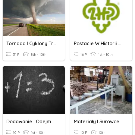
Tornada I Cyklony Tropikalne W Ameryce Północnej
Postacie W Historii Harcerstwa I Skautingu.
31 P
8th - 10th
16 P
1st - 10th
Dodawanie I Odejmowanie W Zakresie 100
Materiały I Surowce W Produkcji 2B
10 P
1st - 10th
10 P
10th