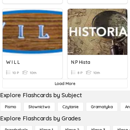
W I L L
N.P Hista
10 P
10th
8 P
10th
Load More
Explore Flashcards by Subject
Pismo
Słownictwo
Czytanie
Gramatyka
An
Explore Flashcards by Grades