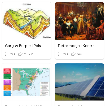
Góry W Eurpie I Polsce
Reformacja I Kontrreformacja W Polsce
13 P
7th - 10th
13 P
10th