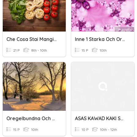
Che Cosa Stai Mangiando?
Inne 1 Starka Och Oregelbundna Verb 'täytyä - Haljeta'
21 P
8th - 10th
15 P
10th
Oregelbundna Och Starka Verb, Inne 5 S. 92
ASAS KAWAD KAKI STATIK
15 P
10th
10 P
10th - 12th