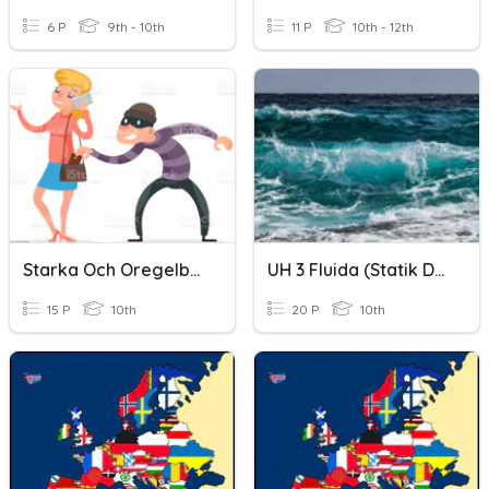
6 P
9th - 10th
11 P
10th - 12th
Starka Och Oregelbundna Verb 'haljeta - Kääntää'
UH 3 Fluida (Statik Dan Dinamik)
15 P
10th
20 P
10th