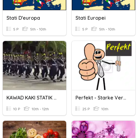
Stati D'europa
Stati Europei
5 P
5th - 10th
5 P
5th - 10th
KAWAD KAKI STATIK DAN DINAMIK
Perfekt - Starke Verben 1
10 P
10th - 12th
25 P
10th