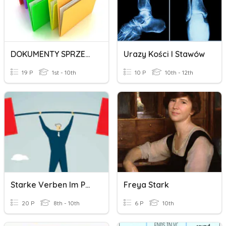
DOKUMENTY SPRZEDAŻOWE W Handlu Zagranicznym
Urazy Kości I Stawów
19 P
1st - 10th
10 P
10th - 12th
Starke Verben Im Perfekt
Freya Stark
20 P
8th - 10th
6 P
10th