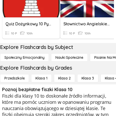
Quiz Dożynkowy 10 Pytań
Słownictwo Angielskie Związane Z Edukacją
10 P
10th
10 P
10th
Explore Flashcards by Subject
Społeczny Emocjonalny
Nauki Społeczne
Pisanie Na M
Explore Flashcards by Grades
Przedszkole
Klasa 1
Klasa 2
Klasa 3
Klasa 
Poznaj bezpłatne fiszki Klasa 10
Fiszki dla klasy 10 to doskonałe źródło informacji,
które ma pomóc uczniom w opanowaniu programu
nauczania obowiązującego w dziesiątej klasie. Te
fiszki obejmują szeroki zakres przedmiotów, w tym