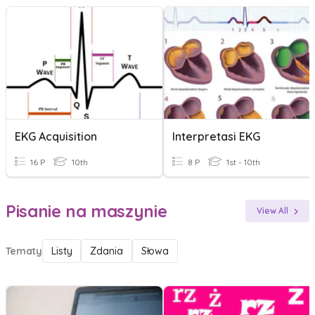
EKG Acquisition
Interpretasi EKG
16 P
10th
8 P
1st - 10th
Pisanie na maszynie
View All
Tematy
Listy
Zdania
Słowa