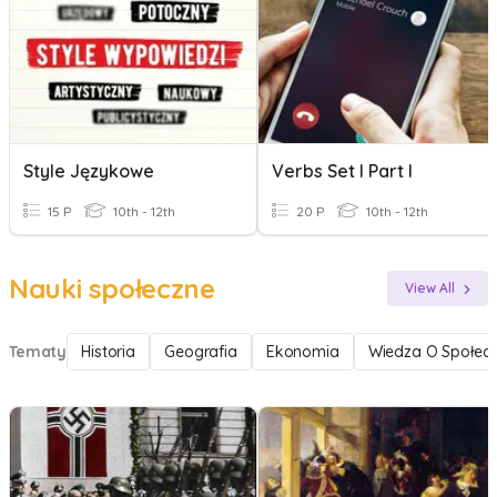
Style Językowe
Verbs Set I Part I
15 P
10th - 12th
20 P
10th - 12th
Nauki społeczne
View All
Tematy
Historia
Geografia
Ekonomia
Wiedza O Społecz