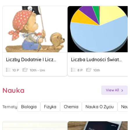
Liczby Dodatnie I Liczby Ujemne. Klasa 6
Liczba Ludności Świata I Jej Zmiany
10 P
10th - Uni
8 P
10th
Nauka
View All
Tematy
Biologia
Fizyka
Chemia
Nauka O Życiu
Nauk