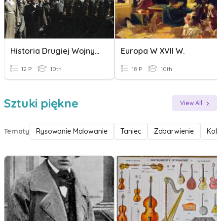
Historia Drugiej Wojny Światowej
Europa W XVII W.
12 P
10th
18 P
10th
Sztuki piękne
View All
Tematy
Rysowanie Malowanie
Taniec
Zabarwienie
Kolo