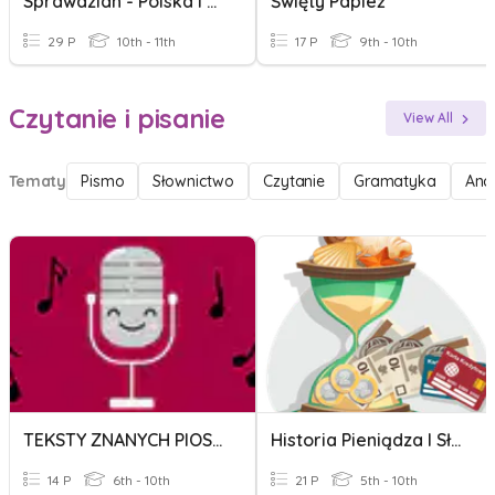
Sprawdzian - Polska I Polacy W XX Wieku - Klasa IILO
Święty Papież
29 P
10th - 11th
17 P
9th - 10th
Czytanie i pisanie
View All
Tematy
Pismo
Słownictwo
Czytanie
Gramatyka
Anal
TEKSTY ZNANYCH PIOSENEK
Historia Pieniądza I Słowniczek Bankowości
14 P
6th - 10th
21 P
5th - 10th