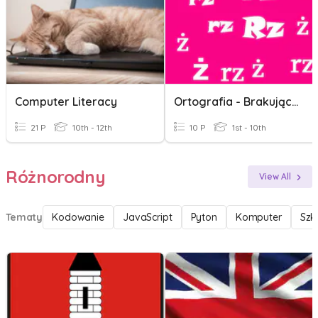
Computer Literacy
Ortografia - Brakujące Litery
21 P
10th - 12th
10 P
1st - 10th
Różnorodny
View All
Tematy
Kodowanie
JavaScript
Pyton
Komputer
Szk