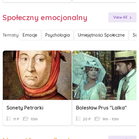
Społeczny emocjonalny
View All
Tematy
Emocje
Psychologia
Umiejętności Społeczne
So
Sonety Petrarki
Bolesław Prus "Lalka"
11 P
10th
20 P
9th - 10th