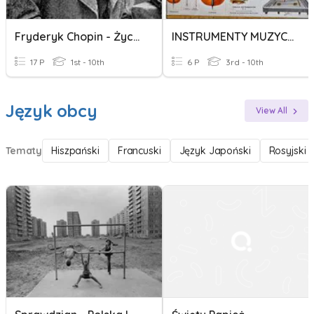
Fryderyk Chopin - Życie I Twórczość
INSTRUMENTY MUZYCZNE
17 P
1st - 10th
6 P
3rd - 10th
Język obcy
View All
Tematy
Hiszpański
Francuski
Język Japoński
Rosyjski