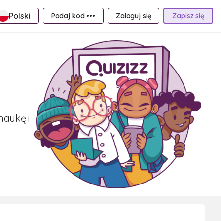
Polski
Podaj kod •••
Zaloguj się
Zapisz się
naukę i