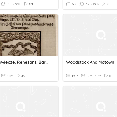
5th - 10th
171
6 P
1st - 10th
9
Średniowiecze, Renesans, Barok
Woodstock And Motown
10th
45
19 P
9th - 10th
0