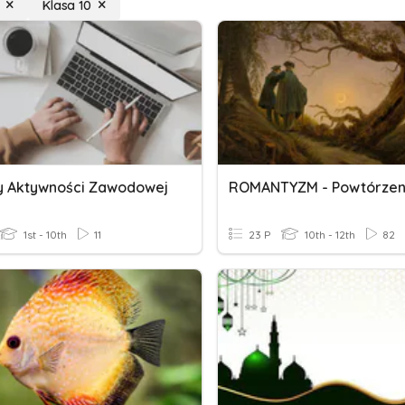
Klasa 10
 Aktywności Zawodowej
1st - 10th
11
23 P
10th - 12th
82