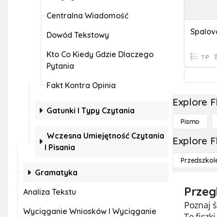
Centralna Wiadomość
Spalov
Dowód Tekstowy
Kto Co Kiedy Gdzie Dlaczego
7 P
Pytania
Fakt Kontra Opinia
Explore F
Gatunki I Typy Czytania
Pismo
Wczesna Umiejętność Czytania
Explore F
I Pisania
Przedszkol
Gramatyka
Przeg
Analiza Tekstu
Poznaj ś
Wyciąganie Wniosków I Wyciąganie
Te fiszk