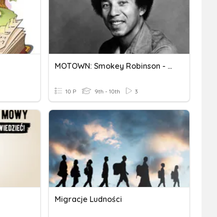
MOTOWN: Smokey Robinson - The Tracks Of My Tears
10 P
9th - 10th
3
Migracje Ludności