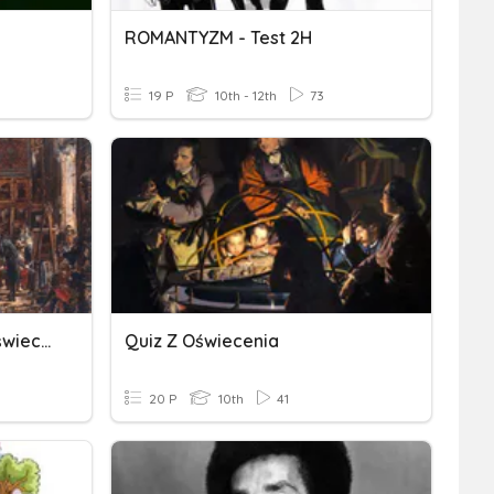
ROMANTYZM - Test 2H
19 P
10th - 12th
73
Podsumowanie Epoki - Oświecenie
Quiz Z Oświecenia
20 P
10th
41