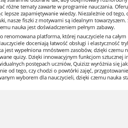
ć różne tematy zawarte w programie nauczania. Oferuj
 lepsze zapamiętywanie wiedzy. Niezależnie od tego, c
uki, nasze fiszki z motywami są idealnym towarzyszem. S
czemu nauka jest doświadczeniem pełnym zabawy.
to renomowana platforma, której nauczyciele na całym
Nauczyciele doceniają łatwość obsługi i elastyczność tr
eka jest wypełniona mnóstwem zasobów, dzięki czemu n
ane quizy. Dzięki innowacyjnym funkcjom sztucznej int
idualnych postępach uczniów, Quizizz wyróżnia się jako
nie od tego, czy chodzi o powtórki zajęć, przygotowanie
wanym wyborem dla nauczycieli, dzięki czemu nauka s