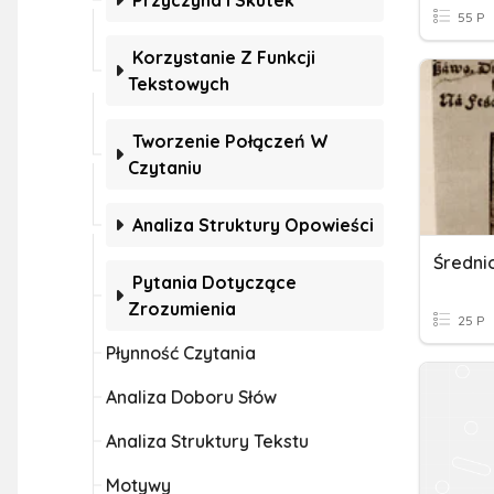
Przyczyna I Skutek
55 P
Korzystanie Z Funkcji
Tekstowych
Tworzenie Połączeń W
Czytaniu
Analiza Struktury Opowieści
Pytania Dotyczące
Zrozumienia
25 P
Płynność Czytania
Analiza Doboru Słów
Analiza Struktury Tekstu
Motywy