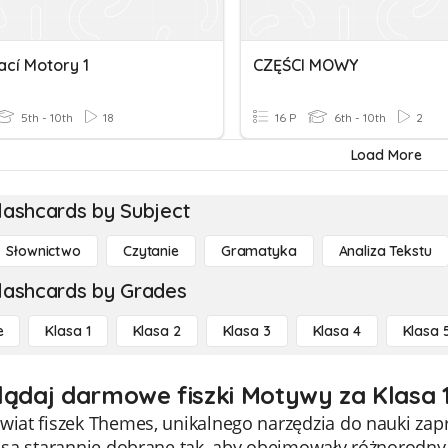
ací Motory 1
CZĘŚCI MOWY
5th - 10th
18
16 P
6th - 10th
2
Load More
lashcards by Subject
Słownictwo
Czytanie
Gramatyka
Analiza Tekstu
lashcards by Grades
e
Klasa 1
Klasa 2
Klasa 3
Klasa 4
Klasa 
lądaj darmowe fiszki Motywy za Klasa 
wiat fiszek Themes, unikalnego narzędzia do nauki zap
i są starannie dobrane tak, aby obejmowały różnorodn