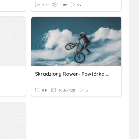
21 P
10th
63
Skradziony Rower- Powtórka Czasów Do Mowy Zależnej
8 P
10th - 12th
3