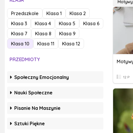
KLASA
Motywy
Przedszkole
Klasa 1
Klasa 2
Klasa 3
Klasa 4
Klasa 5
Klasa 6
Klasa 7
Klasa 8
Klasa 9
Klasa 10
Klasa 11
Klasa 12
PRZEDMIOTY
Motywy
Społeczny Emocjonalny
12 P
Nauki Społeczne
Pisanie Na Maszynie
Sztuki Piękne