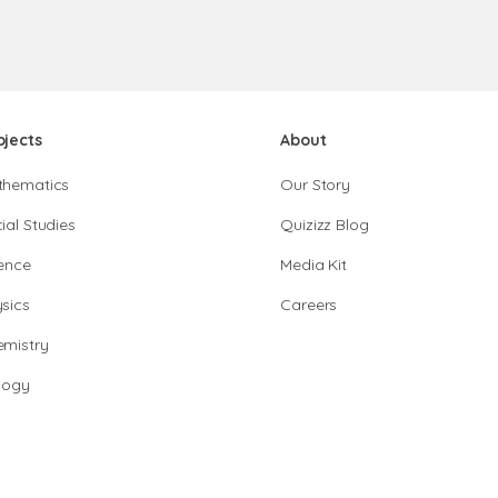
bjects
About
thematics
Our Story
ial Studies
Quizizz Blog
ence
Media Kit
sics
Careers
mistry
logy