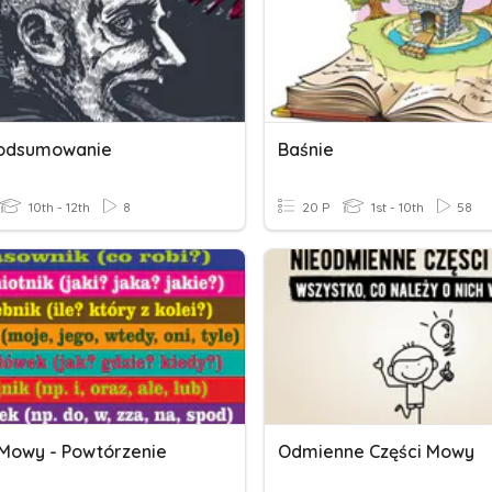
odsumowanie
Baśnie
10th - 12th
8
20 P
1st - 10th
58
 Mowy - Powtórzenie
Odmienne Części Mowy