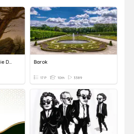
ROMANTYZM - Powtórzenie Do Testu
Barok
17 P
10th
3389