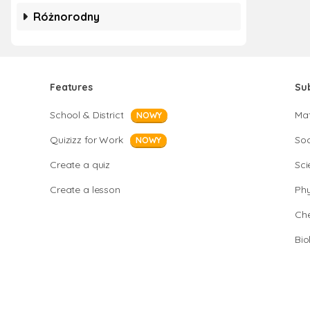
Różnorodny
Features
Su
School & District
Ma
NOWY
Quizizz for Work
Soc
NOWY
Create a quiz
Sci
Create a lesson
Phy
Che
Bio