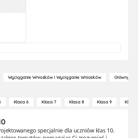
Wyciąganie Wniosków I Wyciąganie Wniosków
Główny Po
5
Klasa 6
Klasa 7
Klasa 8
Klasa 9
Klasa 
10
rojektowanego specjalnie dla uczniów klas 10.
y zakres tematów, pomagając Ci zrozumieć i