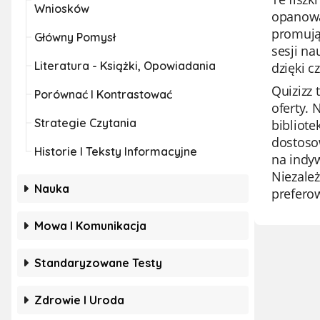
Wniosków
opanowa
promując
Główny Pomysł
sesji na
Literatura - Książki, Opowiadania
dzięki 
Quizizz 
Porównać I Kontrastować
oferty. 
Strategie Czytania
bibliot
dostosow
Historie I Teksty Informacyjne
na indyw
Niezależ
Nauka
prefero
Mowa I Komunikacja
Standaryzowane Testy
Zdrowie I Uroda