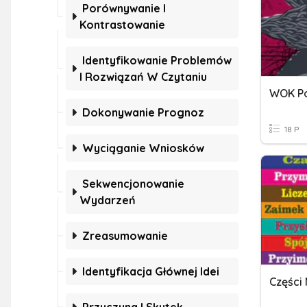
Porównywanie I
Kontrastowanie
Identyfikowanie Problemów
I Rozwiązań W Czytaniu
WOK P
Dokonywanie Prognoz
18 P
Wyciąganie Wniosków
Sekwencjonowanie
Wydarzeń
Zreasumowanie
Identyfikacja Głównej Idei
Części