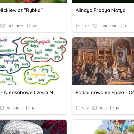
ickiewicz "Rybka"
Alindya Pradya Motya
9th - 10th
105
10 P
10th - 11th
0
Fleksja - Nieosobowe Części Mowy
9th - 10th
14
15 P
10th
14