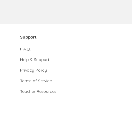
Support
F.A.Q.
Help & Support
Privacy Policy
Terms of Service
Teacher Resources