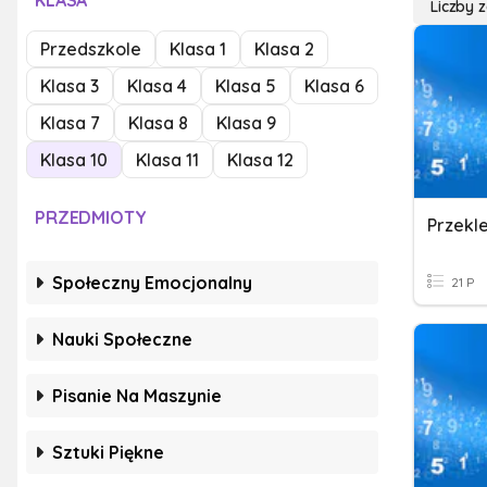
KLASA
Liczby 
Przedszkole
Klasa 1
Klasa 2
Klasa 3
Klasa 4
Klasa 5
Klasa 6
Klasa 7
Klasa 8
Klasa 9
Klasa 10
Klasa 11
Klasa 12
PRZEDMIOTY
Przekl
Społeczny Emocjonalny
21 P
Nauki Społeczne
Pisanie Na Maszynie
Sztuki Piękne