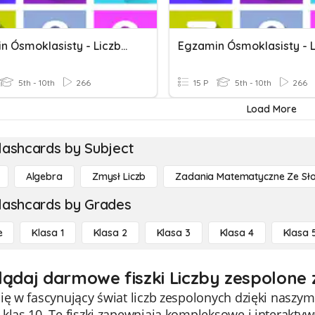
Egzamin Ósmoklasisty - Liczby 1
5th - 10th
266
15 P
5th - 10th
266
Load More
lashcards by Subject
Algebra
Zmysł Liczb
Zadania Matematyczne Ze Sł
lashcards by Grades
e
Klasa 1
Klasa 2
Klasa 3
Klasa 4
Klasa 
lądaj darmowe fiszki Liczby zespolone 
ię w fascynujący świat liczb zespolonych dzięki naszy
klas 10. Te fiszki zapewniają kompleksowe i interakt