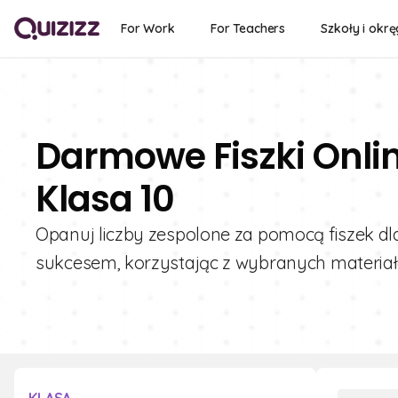
For Work
For Teachers
Szkoły i okrę
Darmowe Fiszki Onlin
Klasa 10
Opanuj liczby zespolone za pomocą fiszek dla
sukcesem, korzystając z wybranych materiałó