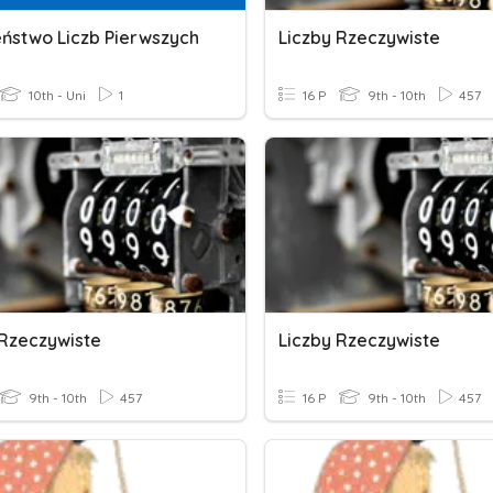
eństwo Liczb Pierwszych
Liczby Rzeczywiste
10th - Uni
1
16 P
9th - 10th
457
 Rzeczywiste
Liczby Rzeczywiste
9th - 10th
457
16 P
9th - 10th
457