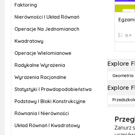
Faktoring
Nierówności I Układ Równań
Operacje Na Jednomianach
15 P
Kwadratowy
Operacje Wielomianowe
Explore F
Radykalne Wyrażenia
Geometria
Wyrażenia Racjonalne
Explore F
Statystyki I Prawdopodobieństwa
Przedszkol
Podstawy I Bloki Konstrukcyjne
Równania I Nierówności
Przeg
Układ Równań I Kwadratowy
Zanurz s
uczniów 