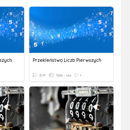
wszych
Przekleństwo Liczb Pierwszych
21 P
10th - Uni
1