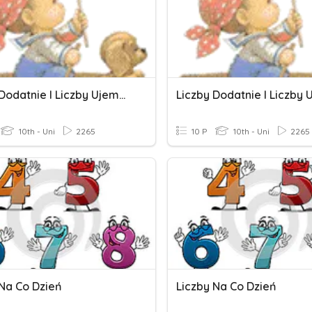
Liczby Dodatnie I Liczby Ujemne. Klasa 6
10th - Uni
2265
10 P
10th - Uni
2265
 Na Co Dzień
Liczby Na Co Dzień