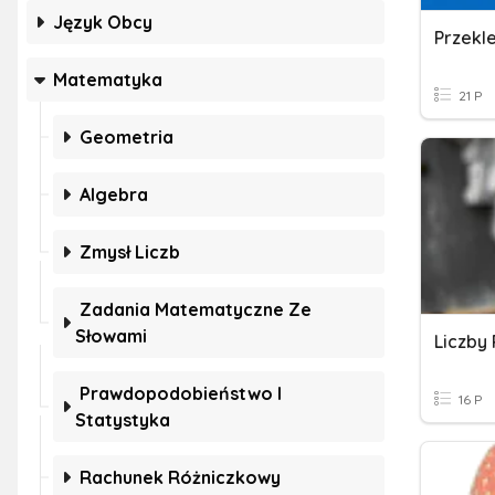
Język Obcy
Przekl
Matematyka
21 P
Geometria
Algebra
Zmysł Liczb
Zadania Matematyczne Ze
Słowami
Liczby
Prawdopodobieństwo I
16 P
Statystyka
Rachunek Różniczkowy