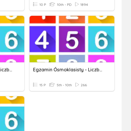
10 P
10th - PD
1894
Egzamin Ósmoklasisty - Liczby 1
Egzamin Ósmoklasisty - Liczby 1
15 P
5th - 10th
266