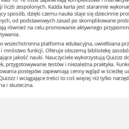
i liczb zespolonych. Każda karta jest starannie wykona
cy sposób, dzięki czemu nauka staje się dziecinnie pro
nych, od podstawowych zasad po skomplikowane probl
mają również na celu promowanie aktywnego przypomin
tywania.
to wszechstronna platforma edukacyjna, uwielbiana prze
s i mnóstwo funkcji. Oferuje obszerną bibliotekę zasobó
jące jakość nauki. Nauczyciele wykorzystują Quizizz do
k, przygotowywanie testów i niezależna praktyka. Funkcj
owania postępów zapewniają cenny wgląd w ścieżkę uc
Quizizz i wciągające treści to coś więcej niż tylko narzę
a i skuteczna.