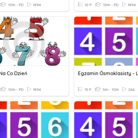
10th - PD
1894
10 P
10th - PD
1894
 Na Co Dzień
10th - PD
1894
15 P
5th - 10th
266