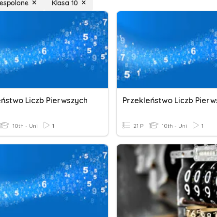
zespolone
Klasa 10
eństwo Liczb Pierwszych
Przekleństwo Liczb Pier
10th - Uni
1
21 P
10th - Uni
1