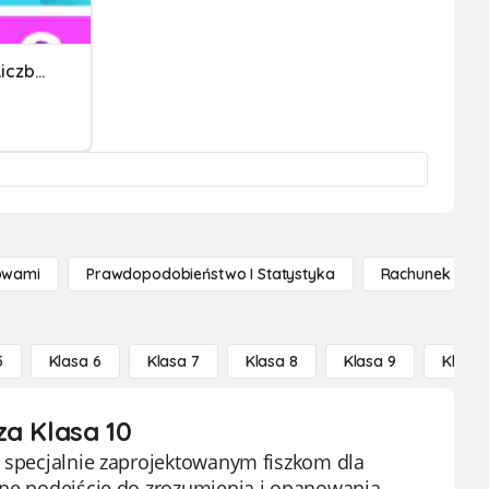
Egzamin Ósmoklasisty - Liczby 1
owami
Prawdopodobieństwo I Statystyka
Rachunek Różn
5
Klasa 6
Klasa 7
Klasa 8
Klasa 9
Klasa 
za Klasa 10
m specjalnie zaprojektowanym fiszkom dla
ywne podejście do zrozumienia i opanowania