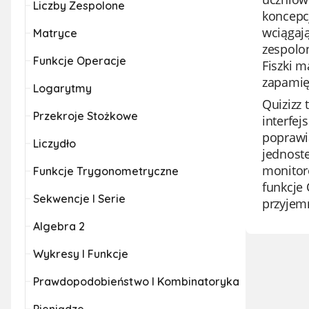
Liczby Zespolone
koncepcj
wciągają
Matryce
zespolo
Funkcje Operacje
Fiszki 
zapamię
Logarytmy
Quizizz 
Przekroje Stożkowe
interfej
poprawia
Liczydło
jednoste
monitor
Funkcje Trygonometryczne
funkcje 
Sekwencje I Serie
przyjemn
Algebra 2
Wykresy I Funkcje
Prawdopodobieństwo I Kombinatoryka