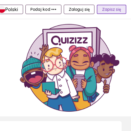
Polski
Podaj kod •••
Zaloguj się
Zapisz się