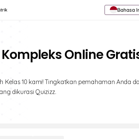
Bahasa I
trik
 Kompleks Online Grati
sh Kelas 10 kami! Tingkatkan pemahaman Anda d
ng dikurasi Quizizz.