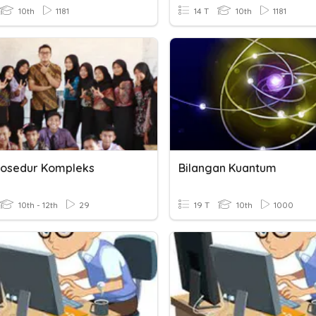
10th
1181
14 T
10th
1181
rosedur Kompleks
Bilangan Kuantum
10th - 12th
29
19 T
10th
1000