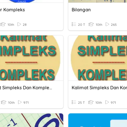
r Kompleks
Bilangan
10th
28
20 T
10th
265
Kalimat Simpleks Dan Kompleks
10th
971
25 T
10th
971