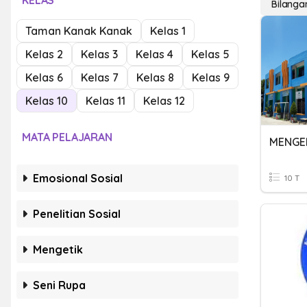
KELAS
Bilanga
Taman Kanak Kanak
Kelas 1
Kelas 2
Kelas 3
Kelas 4
Kelas 5
Kelas 6
Kelas 7
Kelas 8
Kelas 9
Kelas 10
Kelas 11
Kelas 12
MATA PELAJARAN
MENGE
Emosional Sosial
10 T
Penelitian Sosial
Mengetik
Seni Rupa