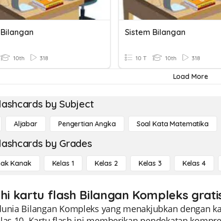
 Bilangan
Sistem Bilangan
10th
318
10 T
10th
318
Load More
lashcards by Subject
Aljabar
Pengertian Angka
Soal Kata Matematika
lashcards by Grades
ak Kanak
Kelas 1
Kelas 2
Kelas 3
Kelas 4
ahi kartu flash Bilangan Kompleks grati
dunia Bilangan Kompleks yang menakjubkan dengan kar
elas 10. Kartu flash ini memberikan pendekatan kompr