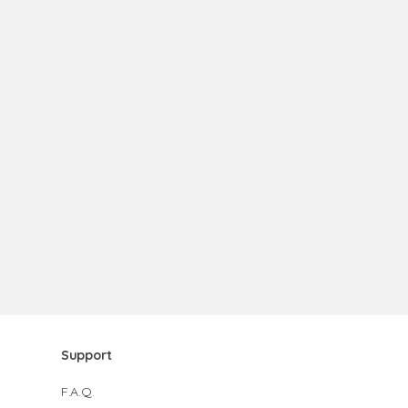
Support
F.A.Q.