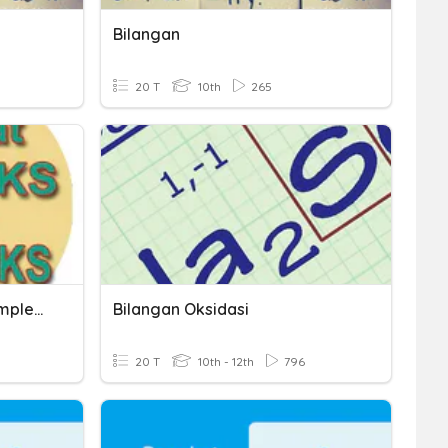
Bilangan
20 T
10th
265
Kalimat Simpleks Dan Kompleks
Bilangan Oksidasi
20 T
10th - 12th
796