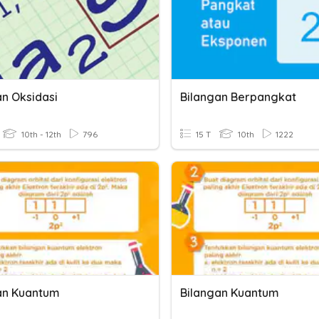
an Oksidasi
Bilangan Berpangkat
10th - 12th
796
15 T
10th
1222
an Kuantum
Bilangan Kuantum