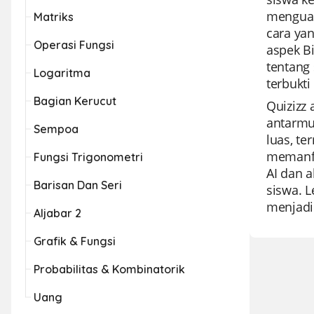
menguas
Matriks
cara ya
Operasi Fungsi
aspek B
tentang 
Logaritma
terbukt
Bagian Kerucut
Quizizz 
antarmu
Sempoa
luas, t
memanfaa
Fungsi Trigonometri
AI dan 
Barisan Dan Seri
siswa. L
menjadi
Aljabar 2
Grafik & Fungsi
Probabilitas & Kombinatorik
Uang