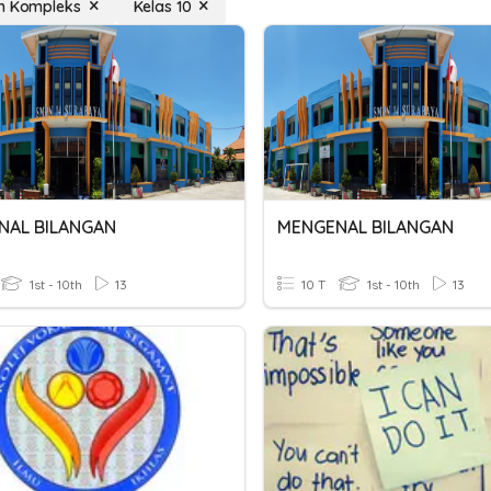
n Kompleks
Kelas 10
NAL BILANGAN
MENGENAL BILANGAN
1st - 10th
13
10 T
1st - 10th
13