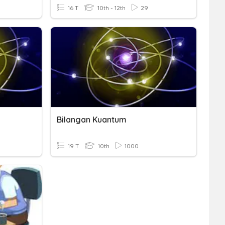
16 T
10th - 12th
29
Bilangan Kuantum
19 T
10th
1000