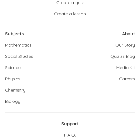
Create a quiz
Create a lesson
Subjects
About
Mathematics
Our Story
Social Studies
Quizizz Blog
Science
Media Kit
Physics
Careers
Chemistry
Biology
Support
F.A.Q.