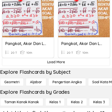
Pangkat, Akar Dan Logaritma
Pangkat, Akar Dan Logaritma
20 T
10th
20 T
10th
Load More
Explore Flashcards by Subject
Geometri
Aljabar
Pengertian Angka
Soal Kata 
Explore Flashcards by Grades
Taman Kanak Kanak
Kelas 1
Kelas 2
Kelas 3