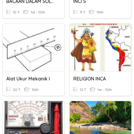
BACAAN DALAM SOLAT
INCI´s
10 T
1st - 10th
11 T
10th
Alat Ukur Mekanik I
RELIGION INCA
20 T
10th
12 T
1st - 10th