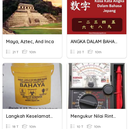
Maya, Aztec, And Inca
ANGKA DALAM BAHASA JEPANG
21 T
10th
20 T
10th
Langkah Keselamatan Dalam Makmal
Mengukur Nilai Rintangan (Meter Pelbagai)
18 T
10th
10 T
10th