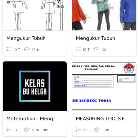
Mengukur Tubuh
Mengukur Tubuh
10 T
10th
10 T
10th
Matematika - Mengukur Sudut
MEASURING TOOLS Fase E
10 T
10th - 11th
23 T
10th