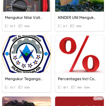
Mengukur Nilai Voltan (Meter Pelbagai)
KINDER UNI Mengukur Lebar Sungai
10 T
10th
8 T
10th
Mengukur Tegangan Aki Sepeda Motor
Percentages Incl Compound, Reverse
10 T
10th
18 T
9th - 10th