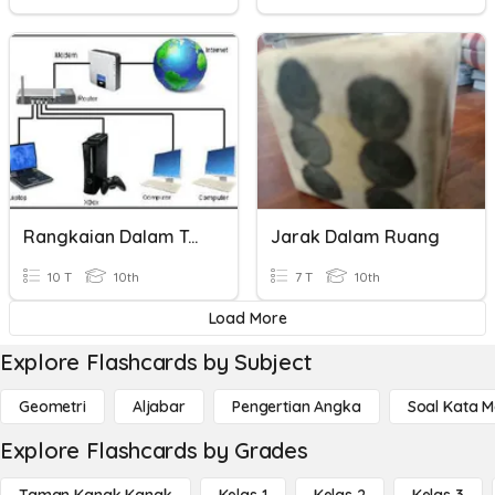
Rangkaian Dalam Teori Graf
Jarak Dalam Ruang
10 T
10th
7 T
10th
Load More
Explore Flashcards by Subject
Geometri
Aljabar
Pengertian Angka
Soal Kata 
Explore Flashcards by Grades