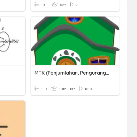
10 T
10th
7
MTK (Penjumlahan, Pengurangan, Pembagian Dan Perkalian)
15 T
10th - 11th
1010