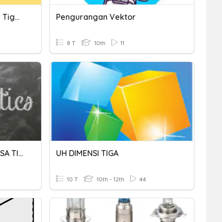
Sistem Persamaan Linear Tiga Variabel
Pengurangan Vektor
8 T
10th
11
KUASA TIGA & PUNCA KUASA TIGA
UH DIMENSI TIGA
10 T
10th - 12th
44