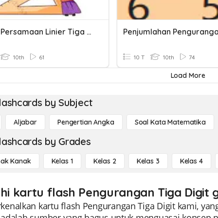
Sistem Persamaan Linier Tiga Variabel
10th
61
10 T
10th
74
Load More
lashcards by Subject
Aljabar
Pengertian Angka
Soal Kata Matematika
lashcards by Grades
ak Kanak
Kelas 1
Kelas 2
Kelas 3
Kelas 4
ahi kartu flash Pengurangan Tiga Digit 
enalkan kartu flash Pengurangan Tiga Digit kami, yang
ni adalah sumber yang bagus untuk menguasai konsep p