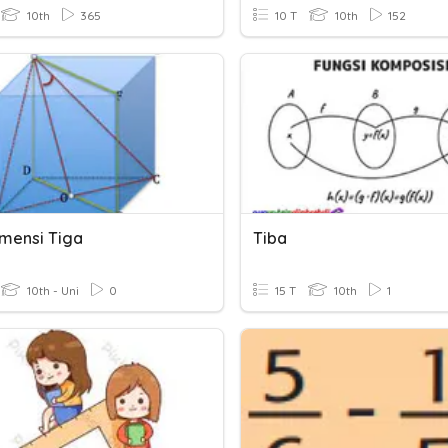
10th
365
10 T
10th
152
imensi Tiga
Tiba
10th - Uni
0
15 T
10th
1