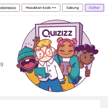
ndonesia
Masukkan kode •••
Gabung
Daftar
ng