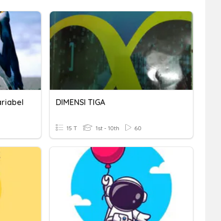
riabel
DIMENSI TIGA
15 T
1st - 10th
60