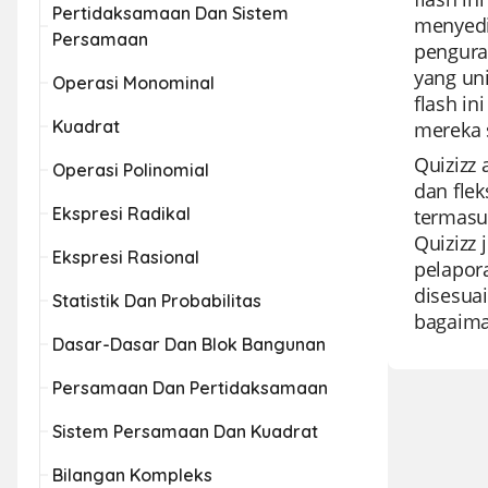
Pertidaksamaan Dan Sistem
menyedi
Persamaan
pengura
yang un
Operasi Monominal
flash i
Kuadrat
mereka 
Quizizz
Operasi Polinomial
dan fle
Ekspresi Radikal
termasuk
Quizizz
Ekspresi Rasional
pelapor
disesua
Statistik Dan Probabilitas
bagaima
Dasar-Dasar Dan Blok Bangunan
Persamaan Dan Pertidaksamaan
Sistem Persamaan Dan Kuadrat
Bilangan Kompleks