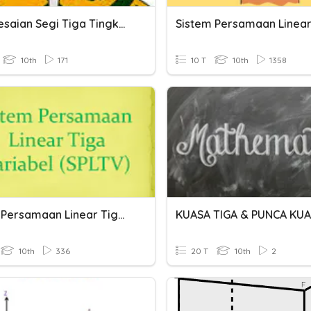
Penyelesaian Segi Tiga Tingkatan 4
10th
171
10 T
10th
1358
Sistem Persamaan Linear Tiga Variabel
10th
336
20 T
10th
2