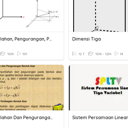
Penjumlahan, Pengurangan, Panjang Vektor
Dimensi Tiga
10th
101
12 T
10th - 12th
14
Penjumlahan Dan Pengurangan Bentuk Akar