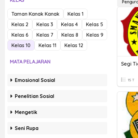
KELAS
Pengura
Taman Kanak Kanak
Kelas 1
Kelas 2
Kelas 3
Kelas 4
Kelas 5
Kelas 6
Kelas 7
Kelas 8
Kelas 9
Kelas 10
Kelas 11
Kelas 12
MATA PELAJARAN
Segi T
Emosional Sosial
15 T
Penelitian Sosial
Mengetik
Seni Rupa