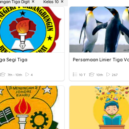
ngan Tiga Digit
Kelas 10
iga Segi Tiga
Persamaan Linier Tiga Va
7th - 10th
4
10 T
10th
267