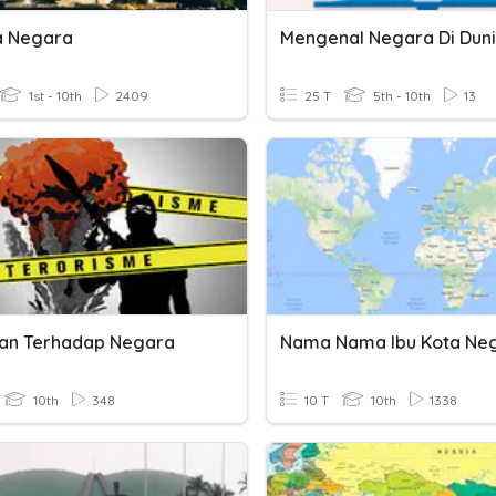
a Negara
Mengenal Negara Di Dun
1st - 10th
2409
25 T
5th - 10th
13
an Terhadap Negara
10th
348
10 T
10th
1338