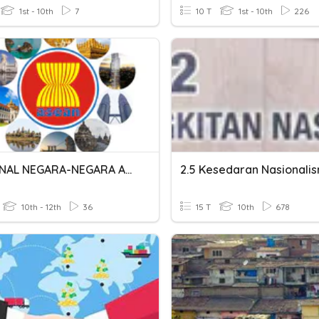
1st - 10th
7
10 T
1st - 10th
226
MENGENAL NEGARA-NEGARA ASEAN
10th - 12th
36
15 T
10th
678