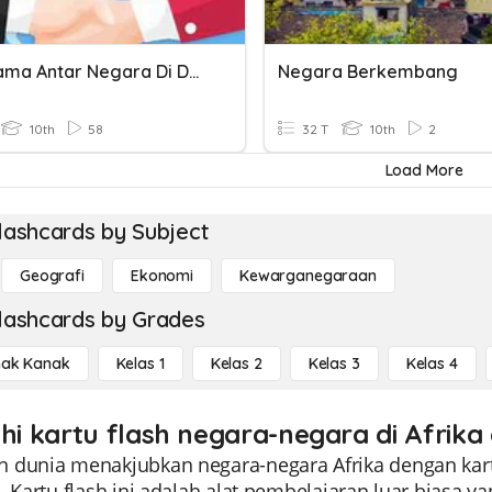
Kerjasama Antar Negara Di Dunia
Negara Berkembang
10th
58
32 T
10th
2
Load More
lashcards by Subject
Geografi
Ekonomi
Kewarganegaraan
lashcards by Grades
ak Kanak
Kelas 1
Kelas 2
Kelas 3
Kelas 4
ahi kartu flash negara-negara di Afrika 
 dunia menakjubkan negara-negara Afrika dengan kart
0. Kartu flash ini adalah alat pembelajaran luar bias