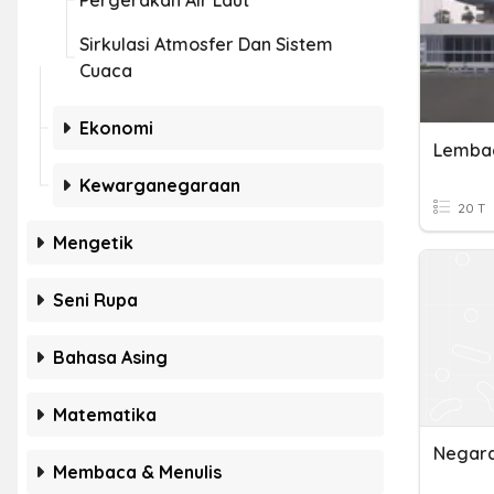
Pergerakan Air Laut
Sirkulasi Atmosfer Dan Sistem
Cuaca
Ekonomi
Lembag
Kewarganegaraan
20 T
Mengetik
Seni Rupa
Bahasa Asing
Matematika
Negara
Membaca & Menulis