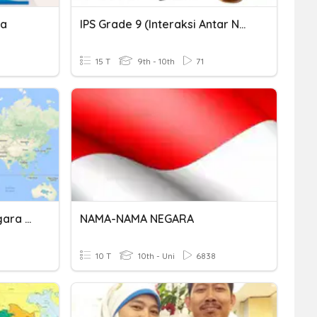
ia
IPS Grade 9 (Interaksi Antar Negara Asia Dan Negara Lainnya)
15 T
9th - 10th
71
Nama Nama Ibu Kota Negara Di Dunia
NAMA-NAMA NEGARA
10 T
10th - Uni
6838