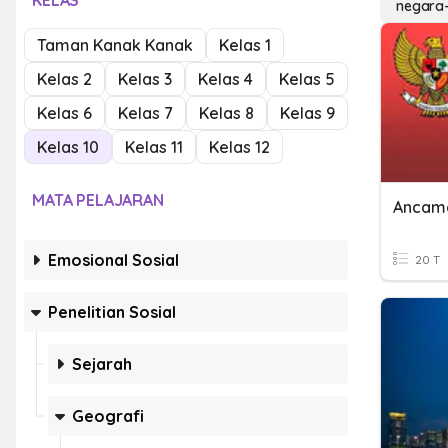
KELAS
negara-
Taman Kanak Kanak
Kelas 1
Kelas 2
Kelas 3
Kelas 4
Kelas 5
Kelas 6
Kelas 7
Kelas 8
Kelas 9
Kelas 10
Kelas 11
Kelas 12
MATA PELAJARAN
Ancam
Emosional Sosial
20 T
Penelitian Sosial
Sejarah
Geografi