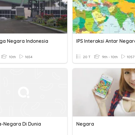
a Negara Indonesia
10th
1654
20 T
9th - 10th
1057
-Negara Di Dunia
Negara