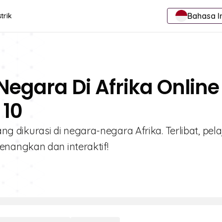
Bahasa I
trik
egara Di Afrika Online
 10
ang dikurasi di negara-negara Afrika. Terlibat, pelaj
nangkan dan interaktif!