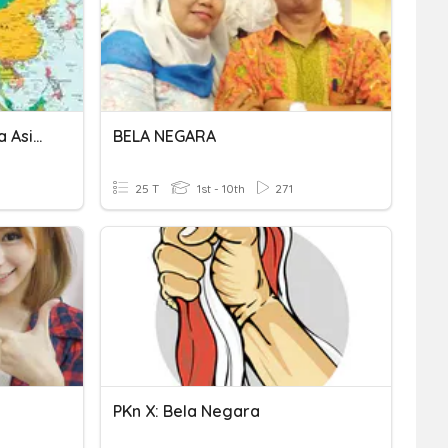
IPS Interaksi Antar Negara Asia Dan Negara Lainnya
BELA NEGARA
25 T
1st - 10th
271
PKn X: Bela Negara