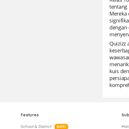
tentang 
Mereka 
signifik
dengan 
menyen
Quizizz
keserba
wawasan
menarik
kuis den
persiapa
kompreh
Features
Sub
School & District
Mat
BARU