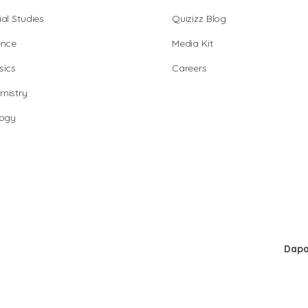
al Studies
Quizizz Blog
ence
Media Kit
sics
Careers
mistry
logy
Dapa