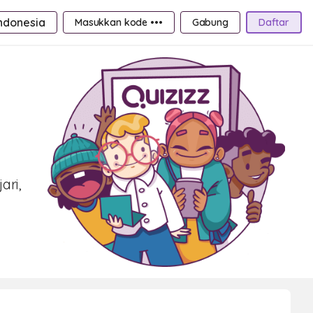
ndonesia
Masukkan kode •••
Gabung
Daftar
ari,