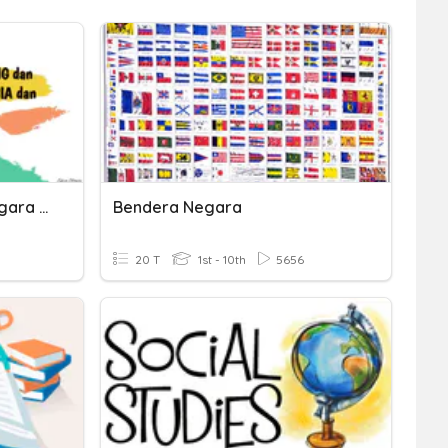
Interaksi Ruang Antar Negara Negara Di Dunia
Bendera Negara
20 T
1st - 10th
5656