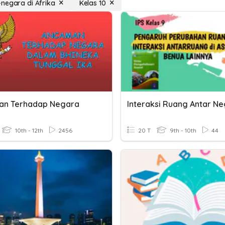
negara di Afrika
Kelas 10
an Terhadap Negara
10th - 12th
2456
20 T
9th - 10th
44