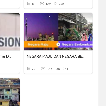
15 T
10th
930
2.5 Kesedaran Nasionalisme Di Negara Kita
NEGARA MAJU DAN NEGARA BERKEMBANG
25 T
10th - 12th
1