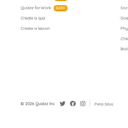
Quizizz for Work
Soci
BARU
Create a quiz
Sci
Create a lesson
Phy
Che
Bio
© 2026 Quizizz Inc.
Peta Situs