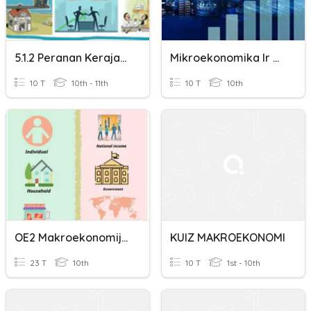
5.1.2 Peranan Kerajaan - Objektif Makroekonomi 5 Yellow
Mikroekonomika Ir Makroekonomika
10 T
10th - 11th
10 T
10th
OE2 Makroekonomija - Ponavljanje
KUIZ MAKROEKONOMI
23 T
10th
10 T
1st - 10th