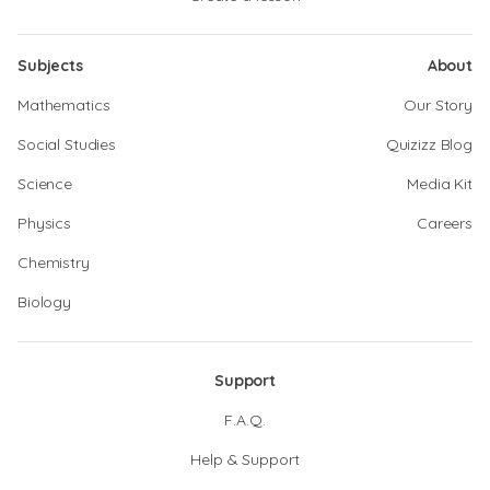
Subjects
About
Mathematics
Our Story
Social Studies
Quizizz Blog
Science
Media Kit
Physics
Careers
Chemistry
Biology
Support
F.A.Q.
Help & Support