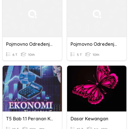
Pojmovno Određenje Makroekonomije
Pojmovno Određenje Makroekonomije
6 T
10th
5 T
10th
T5 Bab 1.1 Peranan Kerajaan Dalam Ekonomi (JU Ekonomi PP)
Dasar Kewangan