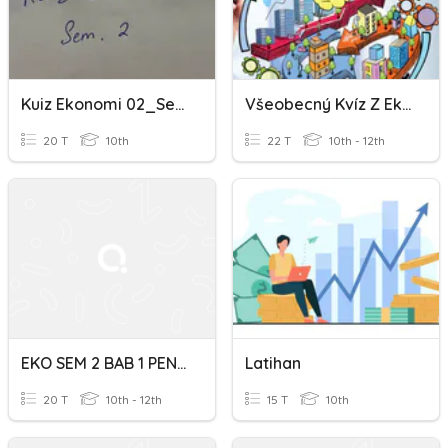
Kuiz Ekonomi 02_Sem 2
Všeobecný Kvíz Z Ekonomiky A Ekonómie
20 T
10th
22 T
10th - 12th
EKO SEM 2 BAB 1 PENGENALAN
Latihan
20 T
10th - 12th
15 T
10th