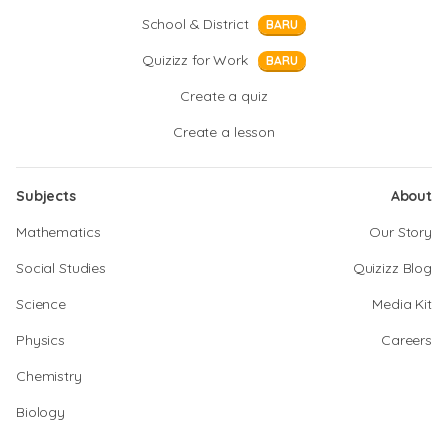
School & District
BARU
Quizizz for Work
BARU
Create a quiz
Create a lesson
Subjects
About
Mathematics
Our Story
Social Studies
Quizizz Blog
Science
Media Kit
Physics
Careers
Chemistry
Biology