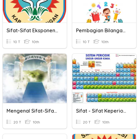
Sifat-Sifat Eksponensial
Pembagian Bilangan Bulat Dan Sifatnya
10 T
10th
10 T
10th
Mengenal Sifat-Sifat Allah
Sifat - Sifat Keperiodikan
20 T
10th
20 T
10th