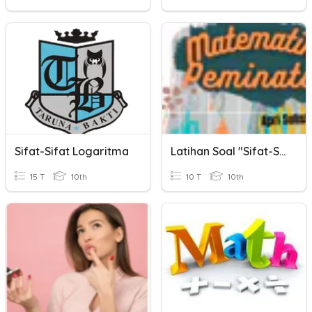
Sifat-Sifat Logaritma
Latihan Soal "Sifat-Sifat Eksponensial"
15 T
10th
10 T
10th