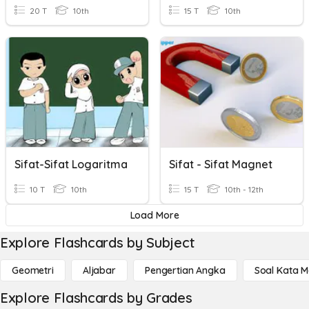
20 T
10th
15 T
10th
Sifat-Sifat Logaritma
Sifat - Sifat Magnet
10 T
10th
15 T
10th - 12th
Load More
Explore Flashcards by Subject
Geometri
Aljabar
Pengertian Angka
Soal Kata 
Explore Flashcards by Grades