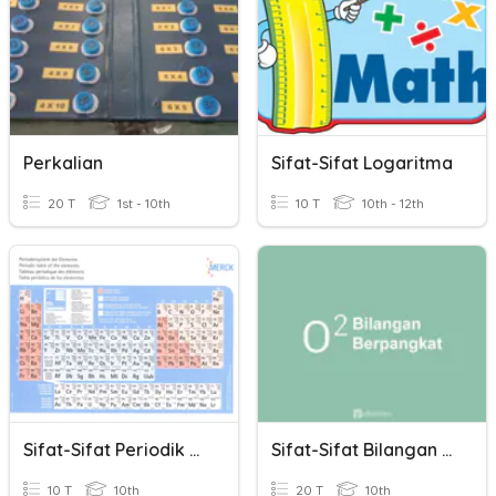
Perkalian
Sifat-Sifat Logaritma
20 T
1st - 10th
10 T
10th - 12th
Sifat-Sifat Periodik Unsur
Sifat-Sifat Bilangan Eksponen
10 T
10th
20 T
10th