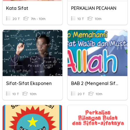
Kata Sifat
PERKALIAN PECAHAN
20 T
7th - 10th
10 T
10th
Sifat-Sifat Eksponen
BAB 2 (Mengenal Sifat-Sifat Allah)
10 T
10th
20 T
10th