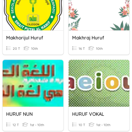
Makhorijul Huruf
Makhraj Huruf
20 T
10th
16 T
10th
HURUF NUN
HURUF VOKAL
12 T
1st - 10th
10 T
1st - 10th