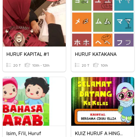
HURUF KAPITAL #1
HURUF KATAKANA
20 T
10th - 12th
20 T
10th
Isim, Fi'il, Huruf
KUIZ HURUF A HINGGA Z