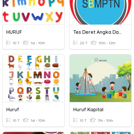
HURUF
Tes Deret Angka Dan Huruf
10 T
1st - 10th
20 T
10th - 12th
Huruf
Huruf Kapital
10 T
1st - 10th
10 T
7th - 10th