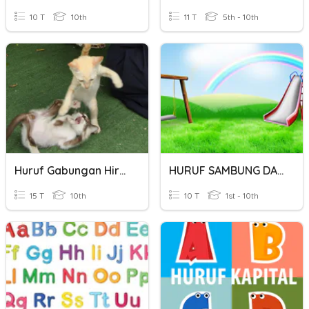
10 T
10th
11 T
5th - 10th
Huruf Gabungan Hiragana
HURUF SAMBUNG DAN HURUF SOMBONG
15 T
10th
10 T
1st - 10th