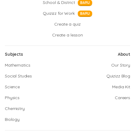
School & District
BARU
Quizizz for Work
BARU
Create a quiz
Create a lesson
Subjects
About
Mathematics
Our Story
Social Studies
Quizizz Blog
Science
Media Kit
Physics
Careers
Chemistry
Biology