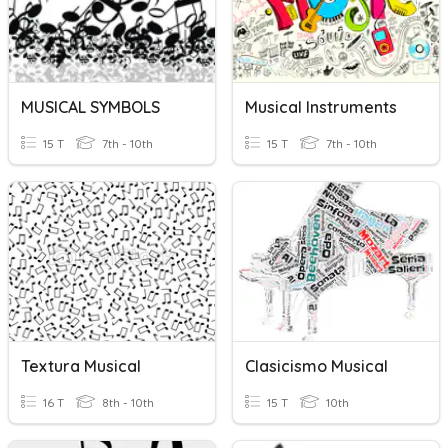
MUSICAL SYMBOLS
Musical Instruments
15 T
7th - 10th
15 T
7th - 10th
Textura Musical
Clasicismo Musical
16 T
8th - 10th
15 T
10th