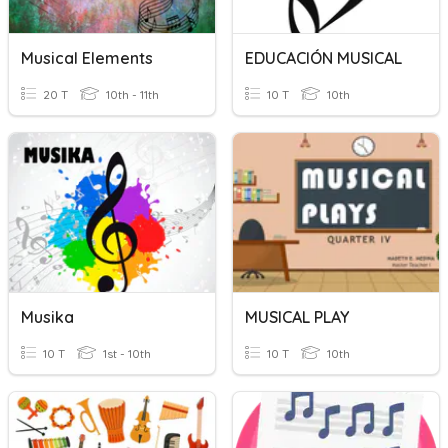
Musical Elements
EDUCACIÓN MUSICAL
20 T
10th - 11th
10 T
10th
Musika
MUSICAL PLAY
10 T
1st - 10th
10 T
10th