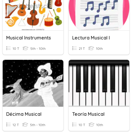
Musical Instruments
Lectura Musical I
10 T
5th - 10th
21 T
10th
Décima Musical
Teoría Musical
12 T
5th - 10th
10 T
10th