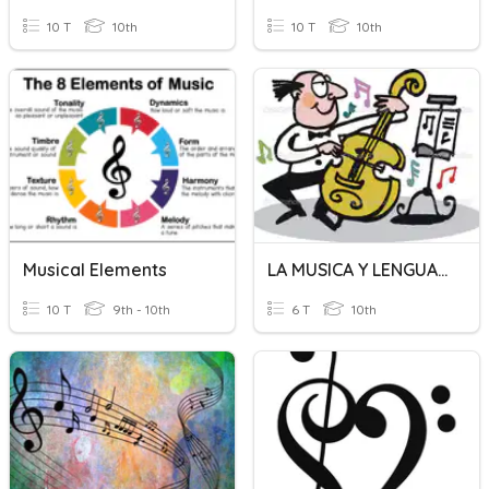
10 T
10th
10 T
10th
Musical Elements
LA MUSICA Y LENGUAJE MUSICAL
10 T
9th - 10th
6 T
10th