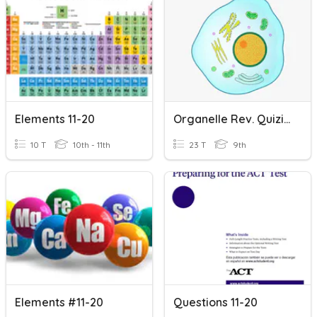
Elements 11-20
Organelle Rev. Quizizz
10 T
10th - 11th
23 T
9th
Elements #11-20
Questions 11-20