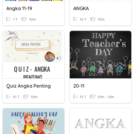
Angka 11-19
ANGKA
7 T
10th
10 T
10th
Quiz Angka Penting
20-11
10 T
10th
13 T
10th - 12th