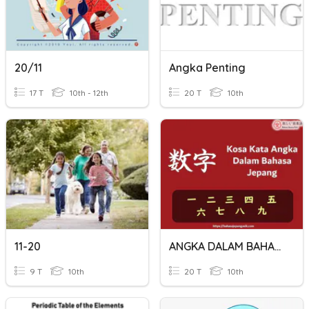
20/11
Angka Penting
17 T
10th - 12th
20 T
10th
11-20
ANGKA DALAM BAHASA JEPANG
9 T
10th
20 T
10th