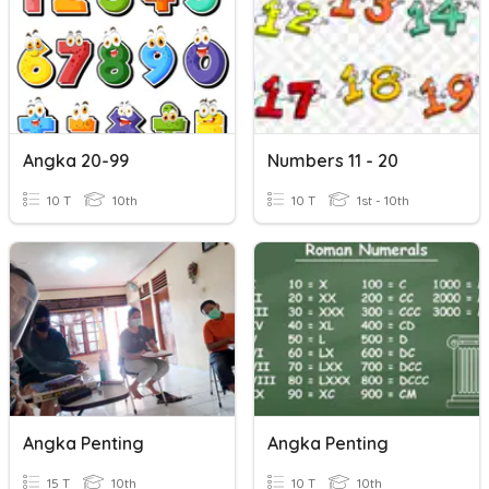
Angka 20-99
Numbers 11 - 20
10 T
10th
10 T
1st - 10th
Angka Penting
Angka Penting
15 T
10th
10 T
10th