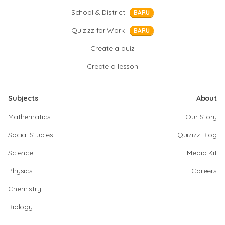
School & District
BARU
Quizizz for Work
BARU
Create a quiz
Create a lesson
Subjects
About
Mathematics
Our Story
Social Studies
Quizizz Blog
Science
Media Kit
Physics
Careers
Chemistry
Biology