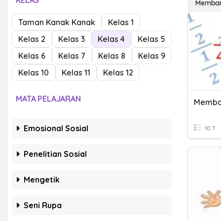
KELAS
Memban
Taman Kanak Kanak
Kelas 1
Kelas 2
Kelas 3
Kelas 4
Kelas 5
Kelas 6
Kelas 7
Kelas 8
Kelas 9
Kelas 10
Kelas 11
Kelas 12
MATA PELAJARAN
Memba
Emosional Sosial
10 T
Penelitian Sosial
Mengetik
Seni Rupa