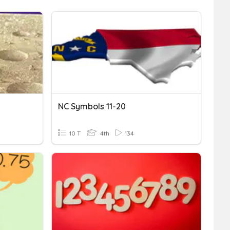
NC Symbols 11-20
10 T
4th
134