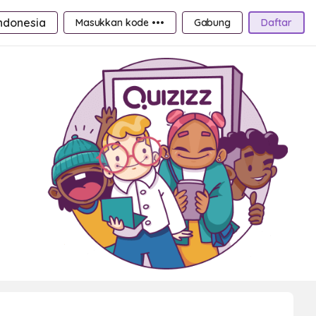
ndonesia
Masukkan kode •••
Gabung
Daftar