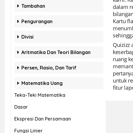
Tambahan
dalam re
bilanga
Kartu fl
Pengurangan
menumbu
sehingga
Divisi
Quizizz
keserba
Aritmatika Dan Teori Bilangan
ruang k
memanta
Persen, Rasio, Dan Tarif
pertany
untuk re
Matematika Uang
fitur la
Teka-Teki Matematika
Dasar
Ekspresi Dan Persamaan
Fungsi Linier