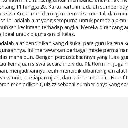
ntang 11 hingga 20. Kartu-kartu ini adalah sumber da
n siswa Anda, mendorong matematika mental, dan men
ash ini adalah alat yang sempurna untuk pembelajaran i
hkan kecintaan terhadap angka. Mereka dirancang ag
 ideal untuk digunakan di kelas.
 adalah alat pendidikan yang disukai para guru kare
gunaannya. Ini menawarkan berbagai mode permainan
elas mana pun. Dengan perpustakaannya yang luas, g
u kemajuan siswa secara individu. Platform ini juga m
aan, menjadikannya lebih mendidik dibandingkan alat 
view unit, persiapan ujian, dan latihan mandiri. Fitur-
poran menjadikan Quizizz sebagai sumber daya yang san