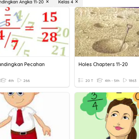
dingkan Angka 11-20
Kelas 4
ndingkan Pecahan
Holes Chapters 11-20
4th
266
20 T
4th - 5th
1863