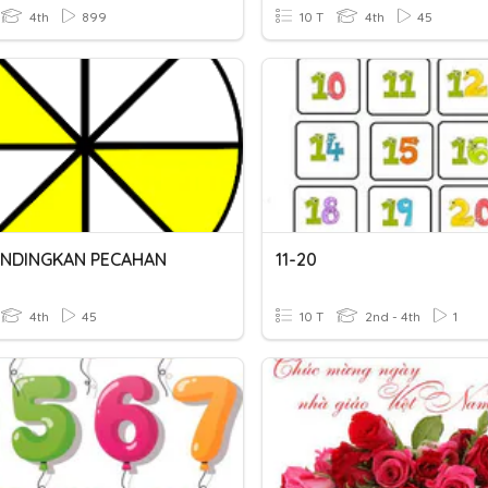
4th
899
10 T
4th
45
NDINGKAN PECAHAN
11-20
4th
45
10 T
2nd - 4th
1