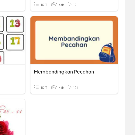
10 T
4th
12
Membandingkan Pecahan
10 T
4th
121