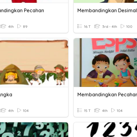
ndingkan Pecahan
Membandingkan Desimal
4th
89
16 T
3rd - 4th
100
Angka
Membandingkan Pecaha
4th
104
15 T
4th
104