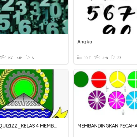
Angka
KG - 4th
6
10 T
4th
23
TAYO_QUIZIZZ_KELAS 4 MEMBANDINGKAN PECAHAN
MEMBANDINGKAN PECAH