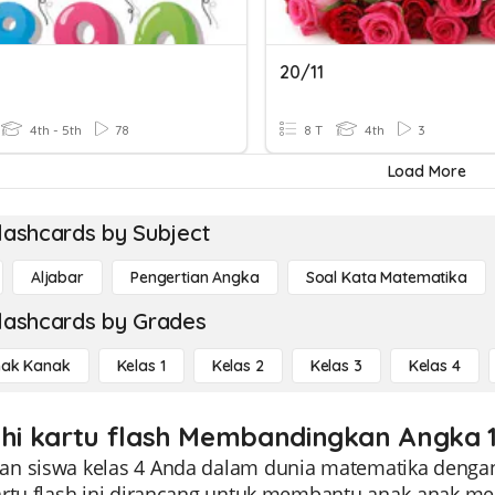
20/11
4th - 5th
78
8 T
4th
3
Load More
lashcards by Subject
Aljabar
Pengertian Angka
Soal Kata Matematika
lashcards by Grades
ak Kanak
Kelas 1
Kelas 2
Kelas 3
Kelas 4
ahi kartu flash Membandingkan Angka 11
n siswa kelas 4 Anda dalam dunia matematika dengan
artu flash ini dirancang untuk membantu anak-anak