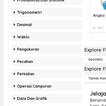
Probabilitas Dan Statistik
Trigonometri
Angka
Desimal
10 T
Waktu
Pengukuran
Explore F
Geometri
Pecahan
Explore F
Perkalian
Taman Kan
Operasi Campuran
Jelaj
Data Dan Grafik
Benamka
kami. K