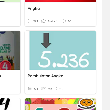
Angka
15 T
2nd - 4th
30
n
Pembulatan Angka
15 T
4th
116