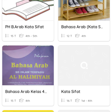
PH B.Arab Kata Sifat
Bahasa Arab (kata Sifat)
15 T
4th - 5th
12 T
4th
Bahasa Arab Kelas 4SD - Bab 5 Kata Sifat
Kata Sifat
15 T
4th
16 T
1st - 4th