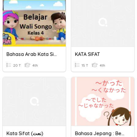
Bahasa Arab Kata Sifat (Kelas 4)
KATA SIFAT
20 T
4th
15 T
4th
Kata Sifat (نعت)
Bahasa Jepang : Bentuk Lampau Dari Kata Sifat