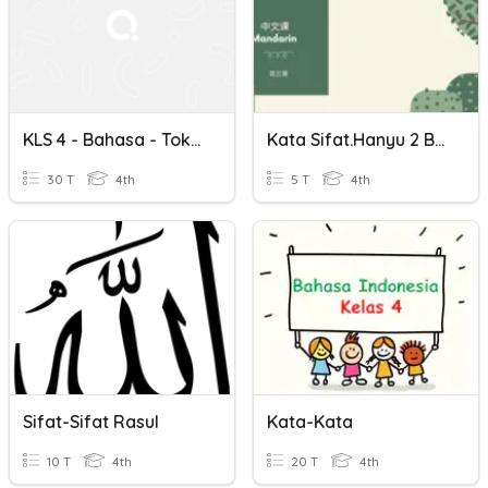
KLS 4 - Bahasa - Tokoh Dan Watak Serta Kata Sifat
Kata Sifat.hanyu 2 Bab 3
30 T
4th
5 T
4th
Sifat-Sifat Rasul
Kata-Kata
10 T
4th
20 T
4th