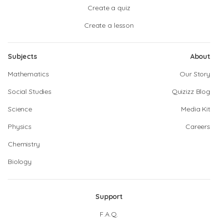
Create a quiz
Create a lesson
Subjects
About
Mathematics
Our Story
Social Studies
Quizizz Blog
Science
Media Kit
Physics
Careers
Chemistry
Biology
Support
F.A.Q.