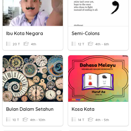
Ibu Kota Negara
Semi-Colons
20 T
4th
12 T
4th - 6th
Bulan Dalam Setahun
Kosa Kata
10 T
4th - 10th
14 T
4th - 5th