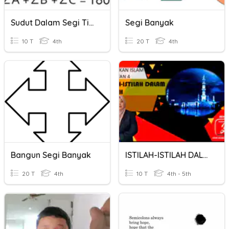
Sudut Dalam Segi Tiga Dan Segi Empat
Segi Banyak
10 T
4th
20 T
4th
Bangun Segi Banyak
ISTILAH-ISTILAH DALAM IBADAH TINGKATAN 4
20 T
4th
10 T
4th - 5th