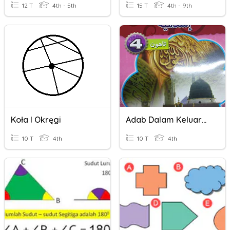
12 T
4th - 5th
15 T
4th - 9th
Koła I Okręgi
Adab Dalam Keluarga
10 T
4th
10 T
4th