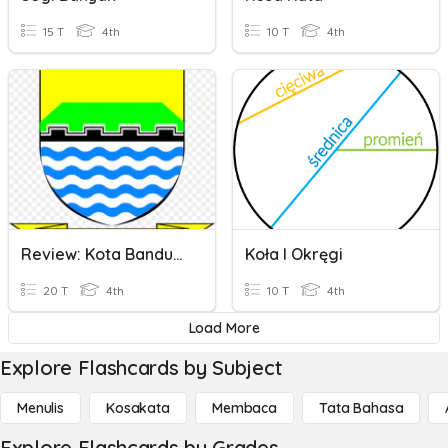
15 T
4th
10 T
4th
Review: Kota Bandung
Koła I Okręgi
20 T
4th
10 T
4th
Load More
Explore Flashcards by Subject
Menulis
Kosakata
Membaca
Tata Bahasa
Explore Flashcards by Grades