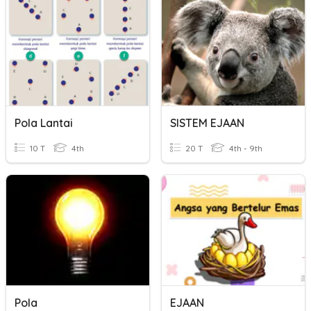
Pola Lantai
SISTEM EJAAN
10 T
4th
20 T
4th - 9th
Pola
EJAAN