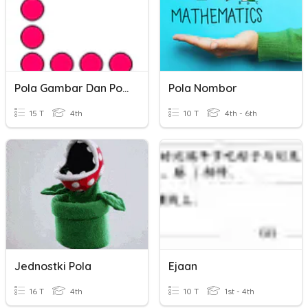
Pola Gambar Dan Pola Bilangan
Pola Nombor
15 T
4th
10 T
4th - 6th
Jednostki Pola
Ejaan
16 T
4th
10 T
1st - 4th