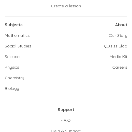
Create a lesson
Subjects
About
Mathematics
Our Story
Social Studies
Quizizz Blog
Science
Media Kit
Physics
Careers
Chemistry
Biology
Support
F.A.Q.
Help & Support