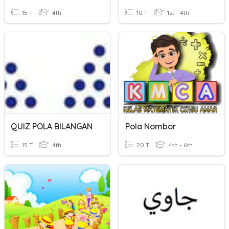
15 T
4th
10 T
1st - 4th
QUIZ POLA BILANGAN
Pola Nombor
15 T
4th
20 T
4th - 6th