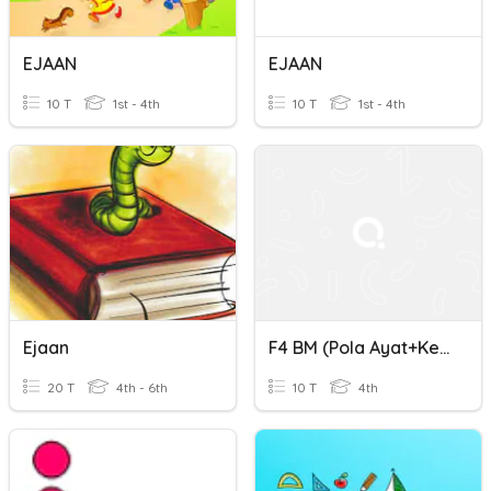
EJAAN
EJAAN
10 T
1st - 4th
10 T
1st - 4th
Ejaan
F4 BM (Pola Ayat+Kesalahan Ejaan)
20 T
4th - 6th
10 T
4th