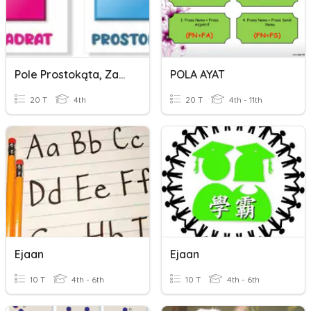
Pole Prostokąta, Zamiana Jednostek Pola
POLA AYAT
20 T
4th
20 T
4th - 11th
Ejaan
Ejaan
10 T
4th - 6th
10 T
4th - 6th